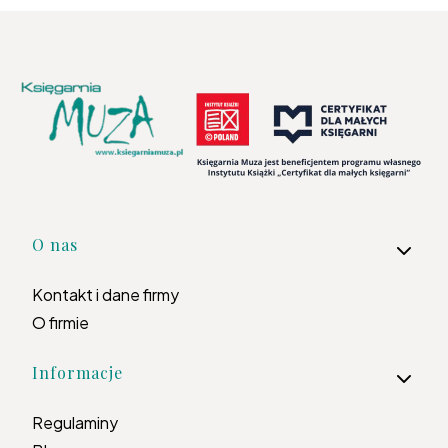
Linki w stopce
O nas
Kontakt i dane firmy
O firmie
Informacje
Regulaminy