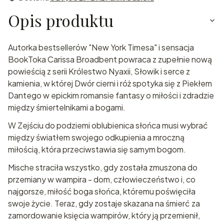
Opis produktu
Autorka bestsellerów "New York Timesa" i sensacja
BookToka Carissa Broadbent powraca z zupełnie nową
powieścią z serii Królestwo Nyaxii, Słowik i serce z
kamienia, w której Dwór cierni i róż spotyka się z Piekłem
Dantego w epickim romansie fantasy o miłości i zdradzie
między śmiertelnikami a bogami.
W Zejściu do podziemi oblubienica słońca musi wybrać
między światłem swojego odkupienia a mroczną
miłością, która przeciwstawia się samym bogom.
Mische straciła wszystko, gdy została zmuszona do
przemiany w wampira - dom, człowieczeństwo i, co
najgorsze, miłość boga słońca, któremu poświęciła
swoje życie. Teraz, gdy zostaje skazana na śmierć za
zamordowanie księcia wampirów, który ją przemienił,