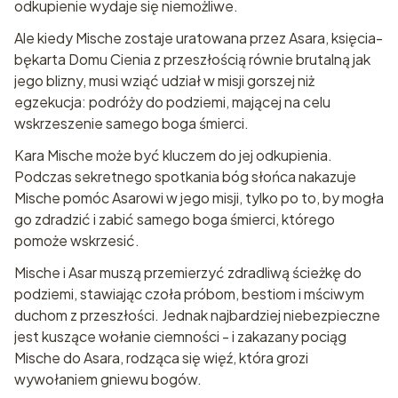
odkupienie wydaje się niemożliwe.
Ale kiedy Mische zostaje uratowana przez Asara, księcia-
bękarta Domu Cienia z przeszłością równie brutalną jak
jego blizny, musi wziąć udział w misji gorszej niż
egzekucja: podróży do podziemi, mającej na celu
wskrzeszenie samego boga śmierci.
Kara Mische może być kluczem do jej odkupienia.
Podczas sekretnego spotkania bóg słońca nakazuje
Mische pomóc Asarowi w jego misji, tylko po to, by mogła
go zdradzić i zabić samego boga śmierci, którego
pomoże wskrzesić.
Mische i Asar muszą przemierzyć zdradliwą ścieżkę do
podziemi, stawiając czoła próbom, bestiom i mściwym
duchom z przeszłości. Jednak najbardziej niebezpieczne
jest kuszące wołanie ciemności - i zakazany pociąg
Mische do Asara, rodząca się więź, która grozi
wywołaniem gniewu bogów.