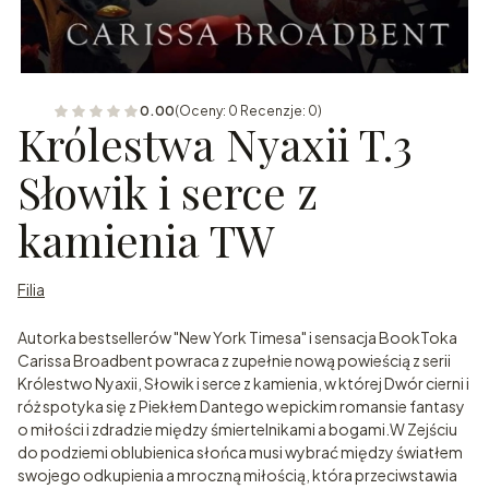
0.00
(Oceny: 0 Recenzje: 0)
Królestwa Nyaxii T.3
Słowik i serce z
kamienia TW
Filia
Autorka bestsellerów "New York Timesa" i sensacja BookToka
Carissa Broadbent powraca z zupełnie nową powieścią z serii
Królestwo Nyaxii, Słowik i serce z kamienia, w której Dwór cierni i
róż spotyka się z Piekłem Dantego w epickim romansie fantasy
o miłości i zdradzie między śmiertelnikami a bogami.W Zejściu
do podziemi oblubienica słońca musi wybrać między światłem
swojego odkupienia a mroczną miłością, która przeciwstawia