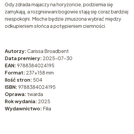
Gdy zdrada majaczy na horyzoncie, podziemia się
zamykają, a rozgniewani bogowie stają się coraz bardziej
niespokojni. Mische będzie zmuszona wybrać między
odkupieniem słońca a potępieniem ciemności.
Autorzy:
Carissa Broadbent
Data premiery:
2025-07-30
EAN:
9788384024195
Format:
237x158 mm
Ilość stron:
504
ISBN:
9788384024195
Oprawa:
twarda
Rok wydania:
2025
Wydawnictwo:
Filia