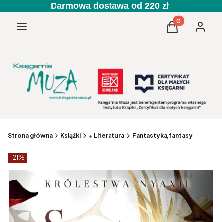
Darmowa dostawa od 220 zł
Produkty w kos
Menu
Koszyk
Zaloguj 
Strona główna
Książki
+ Literatura
Fantastyka,fantasy
Etykiety produktu
zniżki
-21%