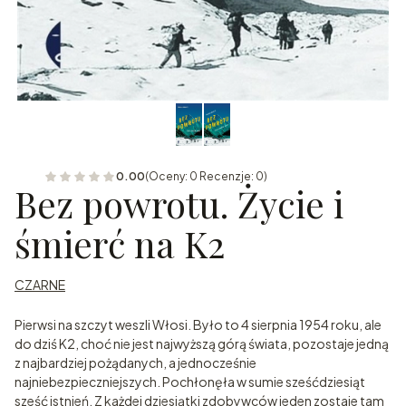
0.00
(Oceny: 0 Recenzje: 0)
Bez powrotu. Życie i
śmierć na K2
CZARNE
Pierwsi na szczyt weszli Włosi. Było to 4 sierpnia 1954 roku, ale
do dziś K2, choć nie jest najwyższą górą świata, pozostaje jedną
z najbardziej pożądanych, a jednocześnie
najniebezpieczniejszych. Pochłonęła w sumie sześćdziesiąt
sześć istnień. Z każdej dziesiątki zdobywców jeden zostaje tam