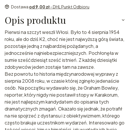
Dostawa
od 9,00 zł
- DHL Punkt Odbioru
Opis produktu
Pierwsi na szczyt weszli Włosi. Było to 4 sierpnia 1954
roku, ale do dziś K2, choć nie jest najwyższą górą świata,
pozostaje jedną z najbardziej pożądanych, a
jednocześnie najniebezpieczniejszych. Pochłonęła w
sumie sześćdziesiąt sześć istnień. Z każdej dziesiątki
zdobywców jeden zostaje tam na zawsze.
Bez powrotu to historia międzynarodowej wyprawy z
sierpnia 2008 roku, w czasie której zginęło jedenaście
osób. Na początku wydawało się, że Graham Bowley,
reporter, który nigdy nie postawił stopy w Karakorum,
nie jest najlepszym kandydatem do opisania tych
dramatycznych zmagań. Okazało się jednak, że potrafił
na nie spojrzeć z dystansu i z obiektywizmem, którego
często brakuje uczestnikom wydarzeń. Interesowało go
też coś więcej: kim są himalaiści, jak wygląda ich życie,