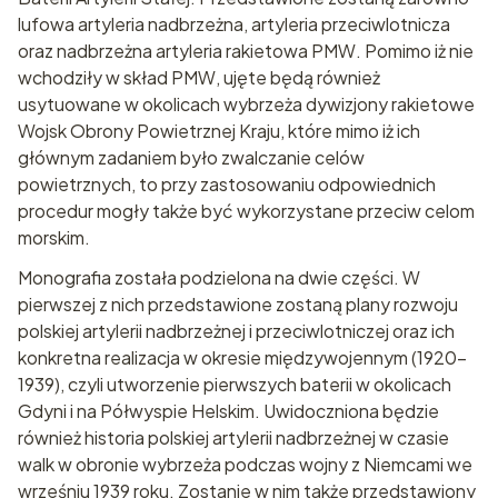
lufowa artyleria nadbrzeżna, artyleria przeciwlotnicza
oraz nadbrzeżna artyleria rakietowa PMW. Pomimo iż nie
wchodziły w skład PMW, ujęte będą również
usytuowane w okolicach wybrzeża dywizjony rakietowe
Wojsk Obrony Powietrznej Kraju, które mimo iż ich
głównym zadaniem było zwalczanie celów
powietrznych, to przy zastosowaniu odpowiednich
procedur mogły także być wykorzystane przeciw celom
morskim.
Monografia została podzielona na dwie części. W
pierwszej z nich przedstawione zostaną plany rozwoju
polskiej artylerii nadbrzeżnej i przeciwlotniczej oraz ich
konkretna realizacja w okresie międzywojennym (1920-
1939), czyli utworzenie pierwszych baterii w okolicach
Gdyni i na Półwyspie Helskim. Uwidoczniona będzie
również historia polskiej artylerii nadbrzeżnej w czasie
walk w obronie wybrzeża podczas wojny z Niemcami we
wrześniu 1939 roku. Zostanie w nim także przedstawiony