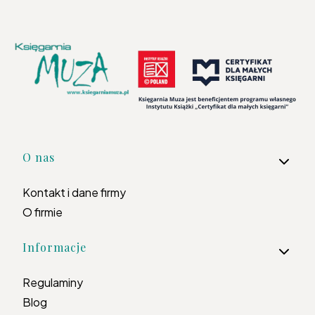
Linki w stopce
O nas
Kontakt i dane firmy
O firmie
Informacje
Regulaminy
Blog