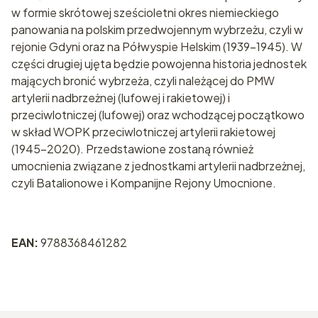
w formie skrótowej sześcioletni okres niemieckiego
panowania na polskim przedwojennym wybrzeżu, czyli w
rejonie Gdyni oraz na Półwyspie Helskim (1939-1945). W
części drugiej ujęta będzie powojenna historia jednostek
mających bronić wybrzeża, czyli należącej do PMW
artylerii nadbrzeżnej (lufowej i rakietowej) i
przeciwlotniczej (lufowej) oraz wchodzącej początkowo
w skład WOPK przeciwlotniczej artylerii rakietowej
(1945-2020). Przedstawione zostaną również
umocnienia związane z jednostkami artylerii nadbrzeżnej,
czyli Batalionowe i Kompanijne Rejony Umocnione.
EAN:
9788368461282