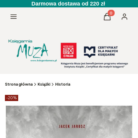
Darmowa dostawa od 220 zł
Produkty w kos
Menu
Koszyk
Zaloguj 
Strona główna
Książki
Historia
Etykiety produktu
zniżki
-20%