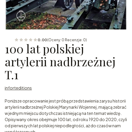
0.00
(Oceny: 0 Recenzje: 0)
100 lat polskiej
artylerii nadbrzeżnej
T.1
inforteditions
Poniższe opracowanie jest próbą przedstawienia zarysu historii
artylerii nadbrzeżnej Polskiej Marynarki Wojennej, mającą zebrać
w jednym miejscu dotychczas istniejącą na ten temat wiedzę.
Opisywany okres obejmuje 100 lat, od roku 1920 do 2020, czyli
od pierwszych lat polskiej niepodległości, aż do czasów nam
współczesnych.