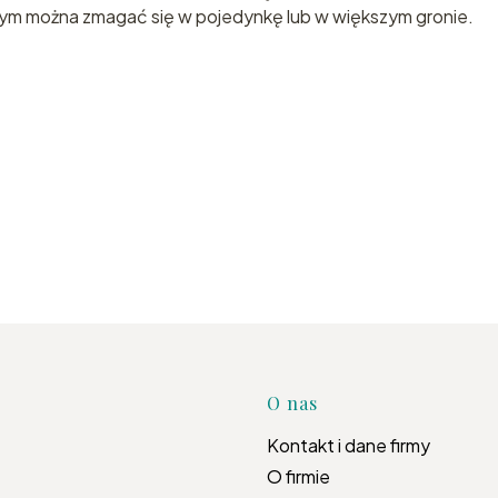
órym można zmagać się w pojedynkę lub w większym gronie.
Linki w s
O nas
Kontakt i dane firmy
O firmie