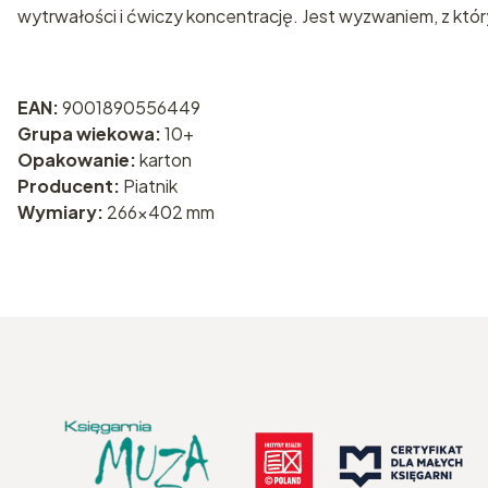
wytrwałości i ćwiczy koncentrację. Jest wyzwaniem, z kt
EAN:
9001890556449
Grupa wiekowa:
10+
Opakowanie:
karton
Producent:
Piatnik
Wymiary:
266x402 mm