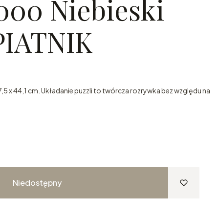
000 Niebieski
PIATNIK
,5 x 44,1 cm. Układanie puzzli to twórcza rozrywka bez względu na
Niedostępny