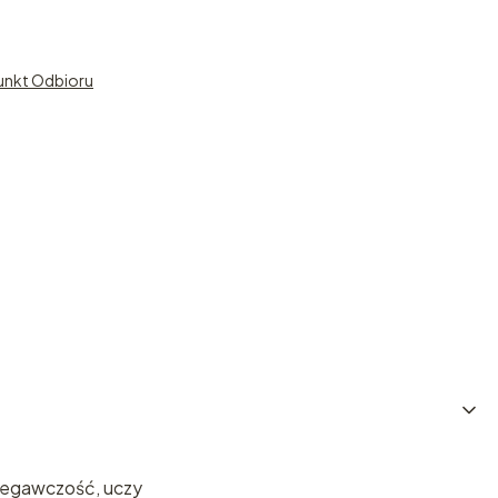
unkt Odbioru
rzegawczość, uczy