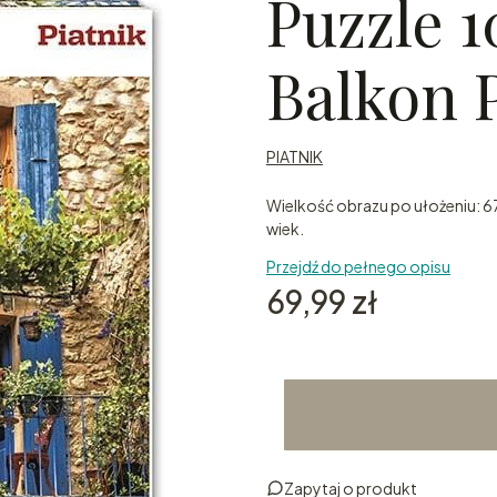
Puzzle 1
Balkon 
PIATNIK
Wielkość obrazu po ułożeniu: 67
wiek.
Przejdź do pełnego opisu
Cena
69,99 zł
Zapytaj o produkt