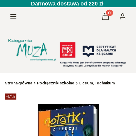
Darmowa dostawa od 220 zł
Produkty w kos
Menu
Koszyk
Zaloguj 
Strona główna
Podręczniki szkolne
Liceum, Technikum
Etykiety produktu
zniżki
-17%