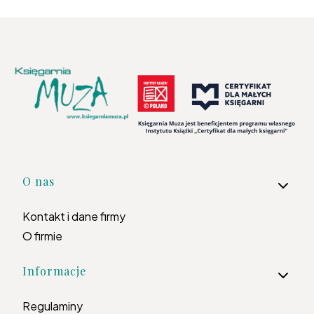
Linki w stopce
O nas
Kontakt i dane firmy
O firmie
Informacje
Regulaminy