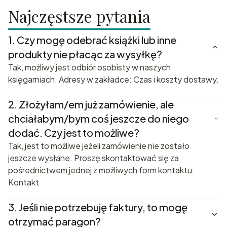
Najczęstsze pytania
1.
Czy mogę odebrać książki lub inne
produkty nie płacąc za wysyłkę?
Tak, możliwy jest odbiór osobisty w naszych
księgarniach. Adresy w zakładce: Czas i koszty dostawy.
2.
Złożyłam/em już zamówienie, ale
chciałabym/bym coś jeszcze do niego
dodać. Czy jest to możliwe?
Tak, jest to możliwe jeżeli zamówienie nie zostało
jeszcze wysłane. Proszę skontaktować się za
pośrednictwem jednej z możliwych form kontaktu:
Kontakt
3.
Jeśli nie potrzebuję faktury, to mogę
otrzymać paragon?