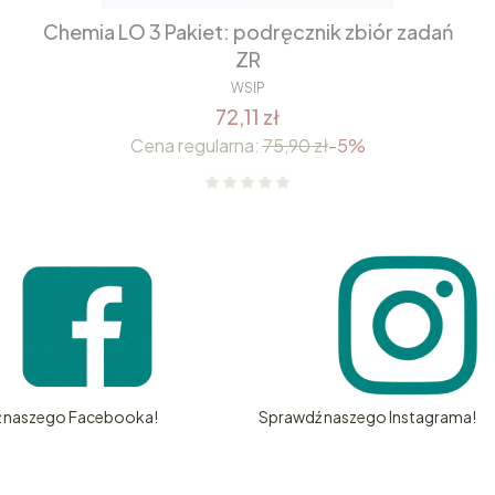
Chemia LO 3 Pakiet: podręcznik zbiór zadań
ZR
WSIP
72,11 zł
Cena regularna:
75,90 zł
-5%
 naszego Facebooka!
Sprawdź naszego Instagrama!