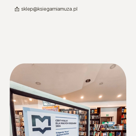
📩 sklep@ksiegarniamuza.pl