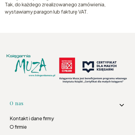
Tak, do każdego zrealizowanego zamówienia,
wystawiamy paragon lub fakturę VAT.
Linki w stopce
O nas
Kontakt i dane firmy
O firmie