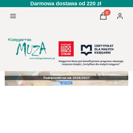
Darmowa dostawa od 220 zł
Produkty w kos
Menu
Koszyk
Zaloguj 
Przedszkole