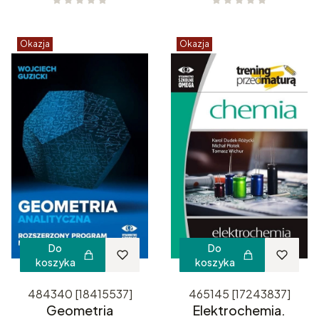
Okazja
Okazja
Do
Do
koszyka
koszyka
484340 [18415537]
465145 [17243837]
Geometria
Elektrochemia.