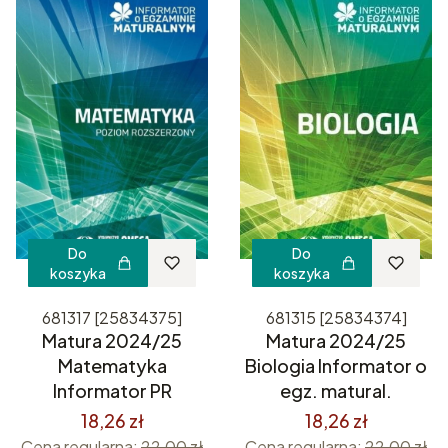
Do
Do
koszyka
koszyka
681317 [25834375]
681315 [25834374]
Matura 2024/25
Matura 2024/25
Matematyka
Biologia Informator o
Informator PR
egz. matural.
18,26 zł
18,26 zł
Cena regularna:
22,00 zł
Cena regularna:
22,00 zł