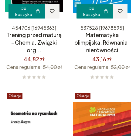
Do
Do
koszyka
koszyka
454706 [16945363]
537528 [19678595]
Trening przed maturą
Matematyka
- Chemia. Związki
olimpijska. Równania i
org...
nierówności
44,82 zł
43,16 zł
Cena regularna:
54,00 zł
Cena regularna:
52,00 zł
Okazja
Okazja