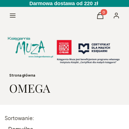
Darmowa dostawa od 220 zł
Produkty w kos
Menu
Koszyk
Zaloguj 
Strona główna
OMEGA
Lista produktów
Sortowanie:
Domyślne