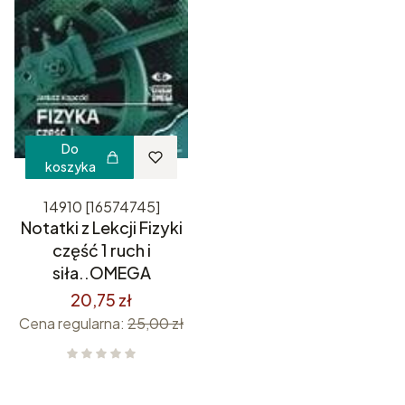
Do
koszyka
14910 [16574745]
Notatki z Lekcji Fizyki
część 1 ruch i
siła..OMEGA
20,75 zł
Cena regularna:
25,00 zł