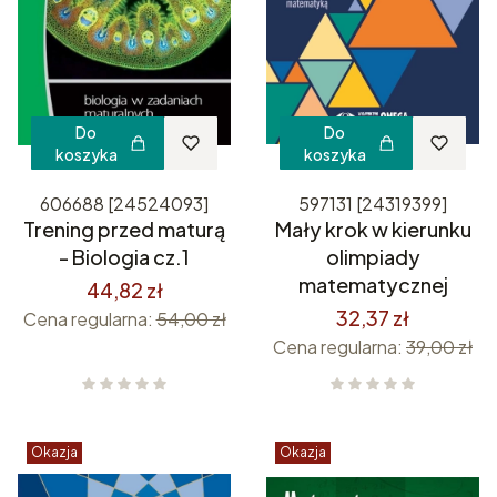
Do
Do
koszyka
koszyka
606688 [24524093]
597131 [24319399]
Trening przed maturą
Mały krok w kierunku
- Biologia cz.1
olimpiady
matematycznej
44,82 zł
32,37 zł
Cena regularna:
54,00 zł
Cena regularna:
39,00 zł
Okazja
Okazja