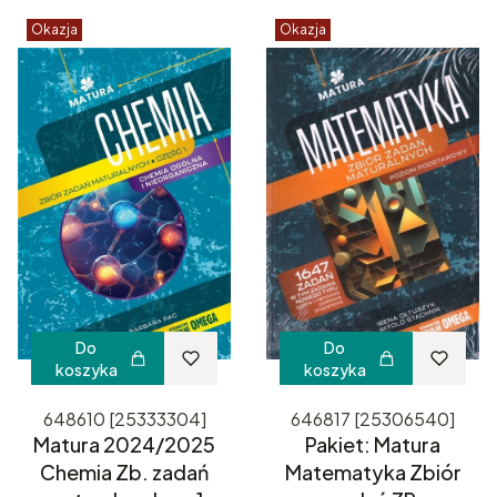
Okazja
Okazja
Do
Do
koszyka
koszyka
648610 [25333304]
646817 [25306540]
Matura 2024/2025
Pakiet: Matura
Chemia Zb. zadań
Matematyka Zbiór