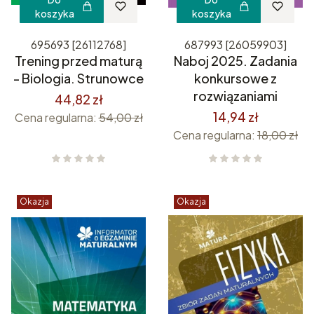
koszyka
koszyka
695693 [26112768]
687993 [26059903]
Trening przed maturą
Naboj 2025. Zadania
- Biologia. Strunowce
konkursowe z
rozwiązaniami
44,82 zł
14,94 zł
Cena regularna:
54,00 zł
Cena regularna:
18,00 zł
Okazja
Okazja