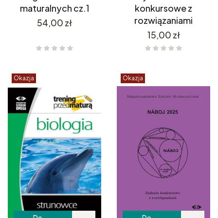
maturalnych cz.1
konkursowe z
rozwiązaniami
Cena
54,00 zł
Cena
15,00 zł
Okazja
Okazja
Do
Do