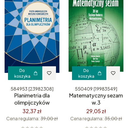
Do
Do
koszyka
koszyka
584953 [23982308]
550409 [19983549]
Planimetria dla
Matematyczny sezam
olimpijczyków
w.3
32,37 zł
29,05 zł
Cena regularna:
39,00 zł
Cena regularna:
35,00 zł