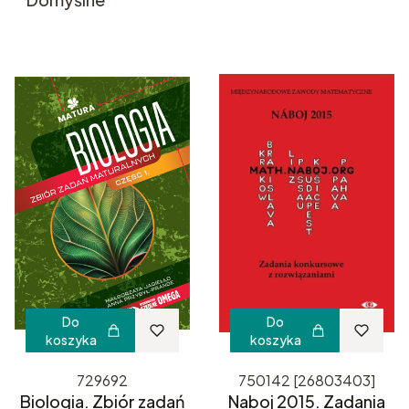
Do
Do
koszyka
koszyka
729692
750142 [26803403]
Biologia. Zbiór zadań
Naboj 2015. Zadania