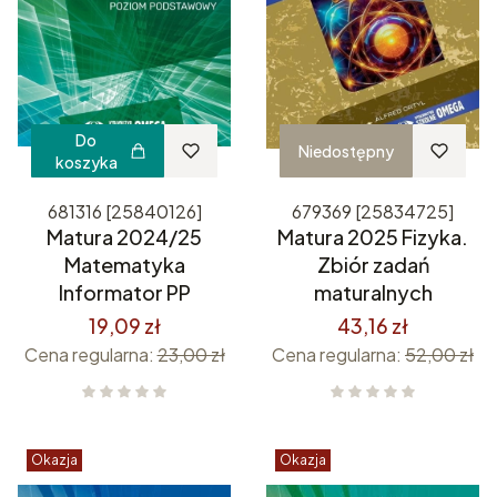
Do
Niedostępny
koszyka
681316 [25840126]
679369 [25834725]
Matura 2024/25
Matura 2025 Fizyka.
Matematyka
Zbiór zadań
Informator PP
maturalnych
19,09 zł
43,16 zł
Cena regularna:
23,00 zł
Cena regularna:
52,00 zł
Okazja
Okazja