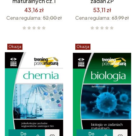
maturalnych cz.1
zadań ZP
43,16 zł
53,11 zł
Cena regularna:
52,00 zł
Cena regularna:
63,99 zł
Okazja
Okazja
Do
Do