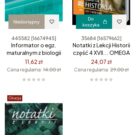
Do
Niedostępny
koszyka
445582 [16674945]
35684 [16579662]
Informator o egz.
Notatki z Lekcji Historii
maturalnym z biologii
część 4 XVII... OMEGA
11,62 zł
24,07 zł
Cena regularna:
14,00 zł
Cena regularna:
29,00 zł
Okazja