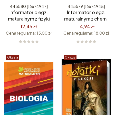
445580 [16674947]
445579 [16674948]
Informator o egz.
Informator o egz.
maturalnym z fizyki
maturalnym z chemii
12,45 zł
14,94 zł
Cena regularna:
15,00 zł
Cena regularna:
18,00 zł
Okazja
Okazja