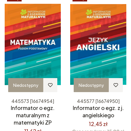
Niedostępny
Niedostępny
445573 [16674954]
445577 [16674950]
Informator o egz.
Informator o egz. z j.
maturalnym z
angielskiego
matematyki ZP
12,45 zł