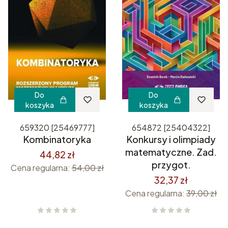
Do
Do
koszyka
koszyka
659320 [25469777]
654872 [25404322]
Kombinatoryka
Konkursy i olimpiady
matematyczne. Zad.
44,82 zł
przygot.
Cena regularna:
54,00 zł
32,37 zł
Cena regularna:
39,00 zł