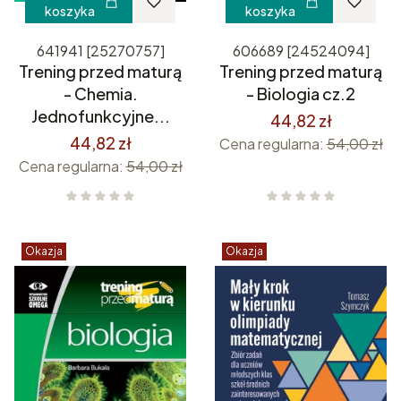
koszyka
koszyka
641941 [25270757]
606689 [24524094]
Trening przed maturą
Trening przed maturą
- Chemia.
- Biologia cz.2
Jednofunkcyjne...
44,82 zł
44,82 zł
Cena regularna:
54,00 zł
Cena regularna:
54,00 zł
Okazja
Okazja