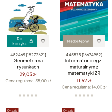
Do
Niedostępny
koszyka
482469 [18272621]
445575 [16674952]
Geometria na
Informator o egz.
rysunkach
maturalnym z
matematyki ZR
29,05 zł
11,62 zł
Cena regularna:
35,00 zł
Cena regularna:
14,00 zł
Okazja
Okazja