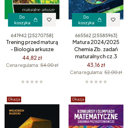
Do
Do
koszyka
koszyka
641942 [25270758]
665562 [25585963]
Trening przed maturą
Matura 2024/2025
- Biologia arkusze
Chemia Zb. zadań
maturalnych cz.3
44,82 zł
43,16 zł
Cena regularna:
54,00 zł
Cena regularna:
52,00 zł
Okazja
Okazja