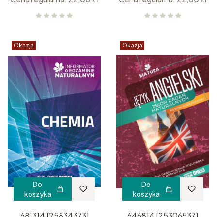
Okazja
Okazja
Do
Do
koszyka
koszyka
681314 [25834373]
646814 [25306537]