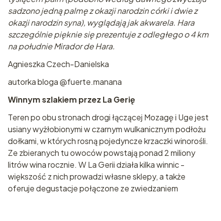
sadzono jedną palmę z okazji narodzin córki i dwie z
okazji narodzin syna), wyglądają jak akwarela. Hara
szczególnie pięknie się prezentuje z odległego o 4 km
na południe Mirador de Hara.
Agnieszka Czech-Danielska
autorka bloga @fuerte.manana
Winnym szlakiem przez La Gerię
Teren po obu stronach drogi łączącej Mozagę i Uge jest
usiany wyżłobionymi w czarnym wulkanicznym podłożu
dołkami, w których rosną pojedyncze krzaczki winorośli.
Ze zbieranych tu owoców powstają ponad 2 miliony
litrów wina rocznie. W La Gerii działa kilka winnic -
większość z nich prowadzi własne sklepy, a także
oferuje degustacje połączone ze zwiedzaniem