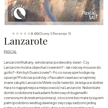
0.00
(Oceny: 0 Recenzje: 0)
Lanzarote
PASCAL
LanzaroteWulkany, winobrania i podwodny świat- Czy
Lanzarote można objechać rowerem?- Jak robi się mousse do
gofio?- Kim byli Guanczowie?- Po co na wyspie hoduje się
opuncje?Podczas podróży z Pascalem zawitasz w najmniej
znane zakątki Lanzarote!Wiele osób twierdzi, że leżąca w dolinie
Hara to najpiękniejsza miejscowość na Lanzarote. Niskie białe
domki ozdobione kaskadami fioletowych bugenwilli i
czerwonymi drzewkami poinsecji, otoczone bez mała tysiącem
palm (podobno według dawnego zwyczaju sadzono jedną
palmę z okazji narodzin córki i dwie z okazji narodzin syna),