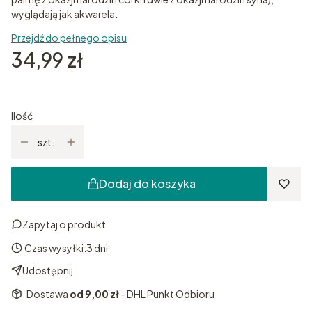
wyglądają jak akwarela.
Przejdź do pełnego opisu
Cena
34,99 zł
Ilość
szt.
Dodaj do koszyka
Zapytaj o produkt
Czas wysyłki:
3 dni
Udostępnij
Dostawa
od 9,00 zł
- DHL Punkt Odbioru