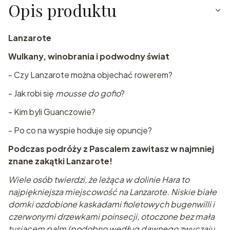
Opis produktu
Lanzarote
Wulkany, winobrania i podwodny świat
- Czy Lanzarote można objechać rowerem?
- Jak robi się
mousse do gofio
?
- Kim byli Guanczowie?
- Po co na wyspie hoduje się opuncje?
Podczas podróży z Pascalem zawitasz w najmniej
znane zakątki Lanzarote!
Wiele osób twierdzi, że leżąca w dolinie Hara to
najpiękniejsza miejscowość na Lanzarote. Niskie białe
domki ozdobione kaskadami fioletowych bugenwilli i
czerwonymi drzewkami poinsecji, otoczone bez mała
tysiącem palm (podobno według dawnego zwyczaju