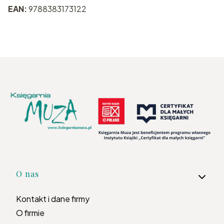
EAN:
9788383173122
Linki w stopce
O nas
Kontakt i dane firmy
O firmie