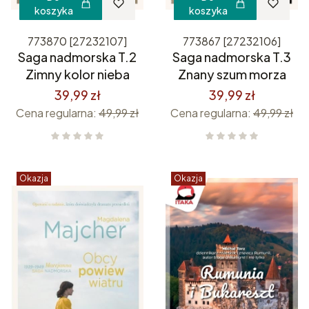
koszyka
koszyka
773870 [27232107]
773867 [27232106]
Saga nadmorska T.2
Saga nadmorska T.3
Zimny kolor nieba
Znany szum morza
39,99 zł
39,99 zł
Cena regularna:
49,99 zł
Cena regularna:
49,99 zł
Okazja
Okazja