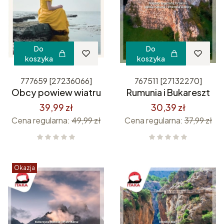
Do
Do
koszyka
koszyka
777659 [27236066]
767511 [27132270]
Obcy powiew wiatru
Rumunia i Bukareszt
39,99 zł
30,39 zł
Cena regularna:
49,99 zł
Cena regularna:
37,99 zł
Okazja