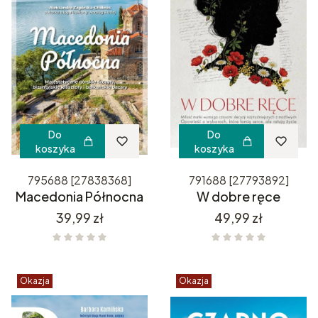
Do
Do
koszyka
koszyka
795688 [27838368]
791688 [27793892]
Macedonia Północna
W dobre ręce
Cena
Cena
39,99 zł
49,99 zł
Okazja
Okazja