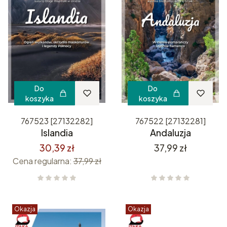
Do
Do
koszyka
koszyka
767523 [27132282]
767522 [27132281]
Islandia
Andaluzja
Cena
30,39 zł
37,99 zł
Cena regularna:
37,99 zł
Okazja
Okazja