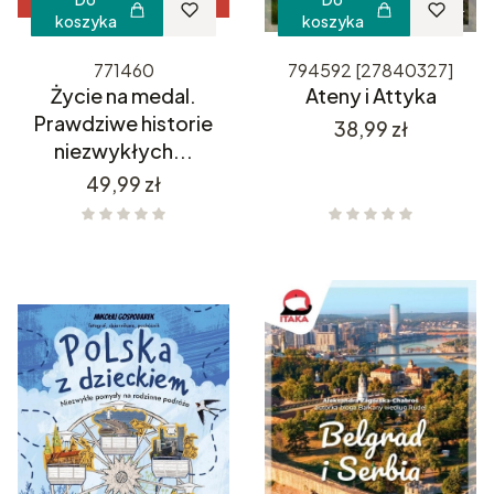
koszyka
koszyka
771460
794592 [27840327]
Życie na medal.
Ateny i Attyka
Prawdziwe historie
Cena
38,99 zł
niezwykłych...
Cena
49,99 zł