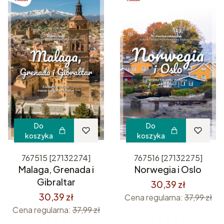
Do
Do
koszyka
koszyka
767515 [27132274]
767516 [27132275]
Malaga, Grenada i
Norwegia i Oslo
Gibraltar
30,39 zł
30,39 zł
Cena regularna:
37,99 zł
Cena regularna:
37,99 zł