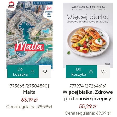
Do
Do
koszyka
koszyka
773865 [27304590]
777974 [27264616]
Malta
Więcej białka. Zdrowe
proteinowe przepisy
63,19 zł
55,29 zł
Cena regularna:
79,99 zł
Cena regularna:
69,99 zł