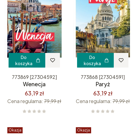
Do
Do
koszyka
koszyka
773869 [27304592]
773868 [27304591]
Wenecja
Paryż
63,19 zł
63,19 zł
Cena regularna:
79,99 zł
Cena regularna:
79,99 zł
Okazja
Okazja