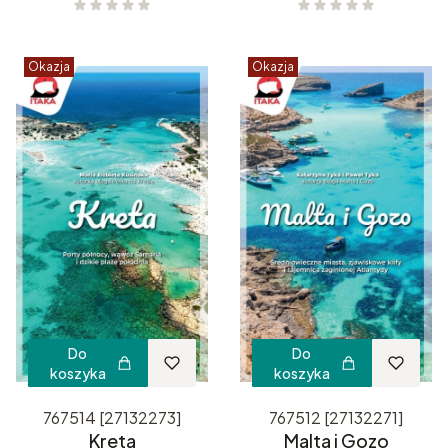
Okazja
Okazja
Do
Do
koszyka
koszyka
767514 [27132273]
767512 [27132271]
Kreta
Malta i Gozo