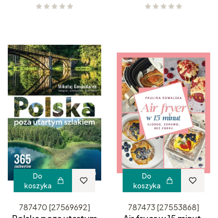
Do
Do
koszyka
koszyka
787470 [27569692]
787473 [27553868]