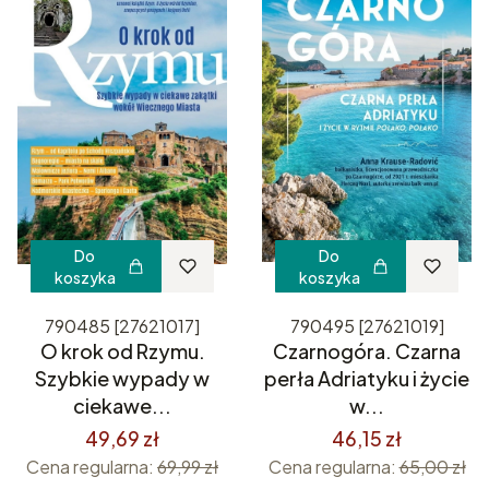
Do
Do
koszyka
koszyka
790485 [27621017]
790495 [27621019]
O krok od Rzymu.
Czarnogóra. Czarna
Szybkie wypady w
perła Adriatyku i życie
ciekawe...
w...
49,69 zł
46,15 zł
Cena regularna:
69,99 zł
Cena regularna:
65,00 zł