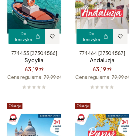
Do
Do
koszyka
koszyka
774455 [27304586]
774464 [27304587]
Sycylia
Andaluzja
63,19 zł
63,19 zł
Cena regularna:
79,99 zł
Cena regularna:
79,99 zł
Okazja
Okazja