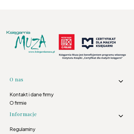
Linki w stopce
O nas
Kontakt i dane firmy
O firmie
Informacje
Regulaminy