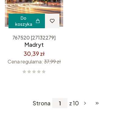
Do
koszyka
767520 [27132279]
Madryt
30,39 zł
Cena regularna:
37,99 zł
Strona
z 10
Przejdź do ostatnie