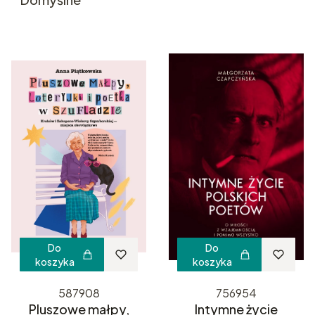
Do
Do
koszyka
koszyka
587908
756954
Pluszowe małpy,
Intymne życie