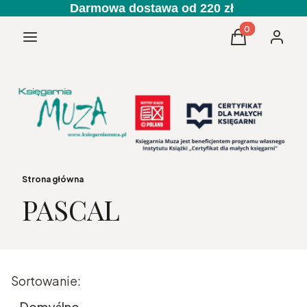
Darmowa dostawa od 220 zł
Produkty w kos
Menu
Koszyk
Zaloguj 
Strona główna
PASCAL
Lista produktów
Sortowanie:
Domyślne