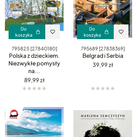
Do
Do
koszyka
koszyka
795825 [27840180]
795689 [27838369]
Polska z dzieckiem.
Belgrad i Serbia
Niezwykłe pomysły
Cena
39,99 zł
na...
Cena
89,99 zł