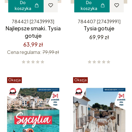
Do
Do
koszyka
koszyka
784421 [27439993]
784407 [27439991]
Najlepsze smaki. Tysia
Tysia gotuje
gotuje
Cena
69,99 zł
63,99 zł
Cena regularna:
79,99 zł
Okazja
Okazja