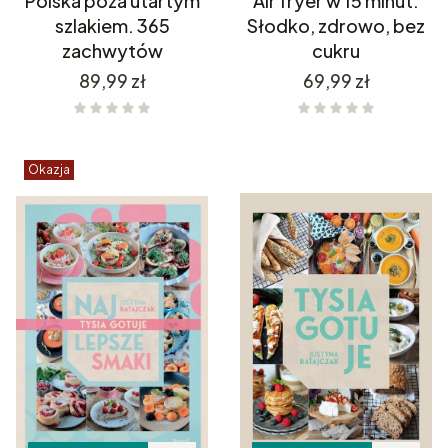
Polska poza utartym
Air fryer w 15 minut.
szlakiem. 365
Słodko, zdrowo, bez
zachwytów
cukru
Cena
Cena
89,99 zł
69,99 zł
Okazja