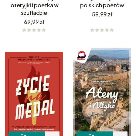
loteryjki i poetka w
polskich poetów
szufladzie
Cena
59,99 zł
Cena
69,99 zł
Do
Do