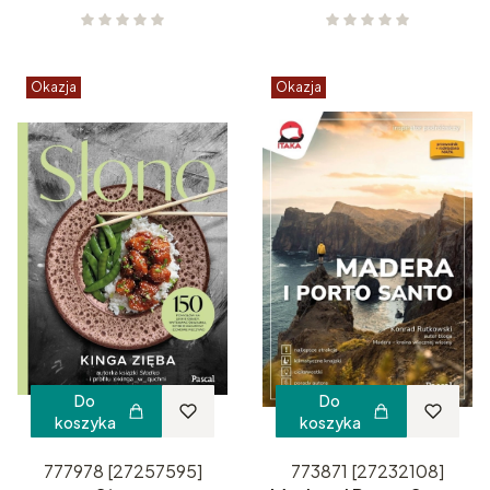
Okazja
Okazja
Do
Do
koszyka
koszyka
777978 [27257595]
773871 [27232108]