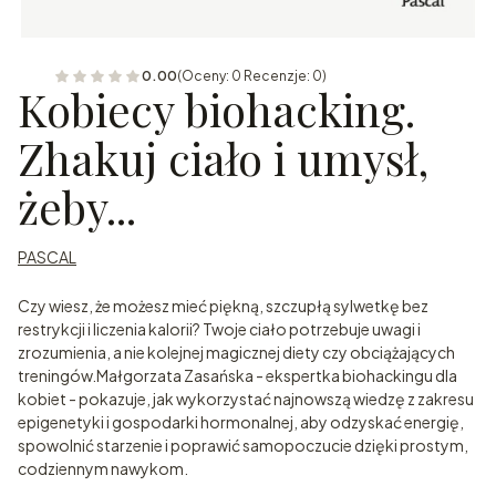
0.00
(Oceny: 0 Recenzje: 0)
Kobiecy biohacking.
Zhakuj ciało i umysł,
żeby...
PASCAL
Czy wiesz, że możesz mieć piękną, szczupłą sylwetkę bez
restrykcji i liczenia kalorii? Twoje ciało potrzebuje uwagi i
zrozumienia, a nie kolejnej magicznej diety czy obciążających
treningów.Małgorzata Zasańska - ekspertka biohackingu dla
kobiet - pokazuje, jak wykorzystać najnowszą wiedzę z zakresu
epigenetyki i gospodarki hormonalnej, aby odzyskać energię,
spowolnić starzenie i poprawić samopoczucie dzięki prostym,
codziennym nawykom.