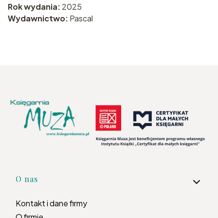
Rok wydania:
2025
Wydawnictwo:
Pascal
Linki w stopce
O nas
Kontakt i dane firmy
O firmie