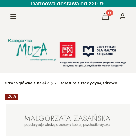
Darmowa dostawa od 220 zł
Produkty w kos
Menu
Koszyk
Zaloguj 
Strona główna
Książki
+ Literatura
Medycyna,zdrowie
Etykiety produktu
zniżki
-20%