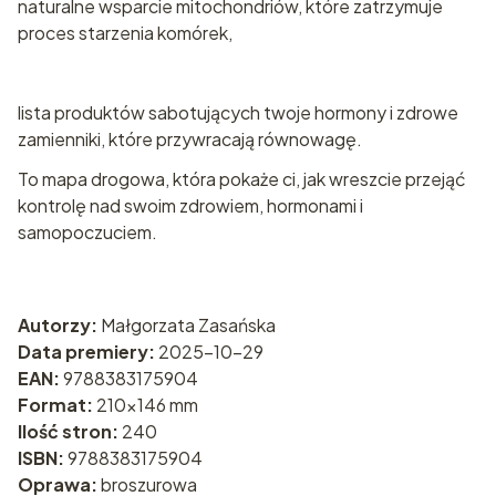
naturalne wsparcie mitochondriów, które zatrzymuje
proces starzenia komórek,
lista produktów sabotujących twoje hormony i zdrowe
zamienniki, które przywracają równowagę.
To mapa drogowa, która pokaże ci, jak wreszcie przejąć
kontrolę nad swoim zdrowiem, hormonami i
samopoczuciem.
Autorzy:
Małgorzata Zasańska
Data premiery:
2025-10-29
EAN:
9788383175904
Format:
210x146 mm
Ilość stron:
240
ISBN:
9788383175904
Oprawa:
broszurowa