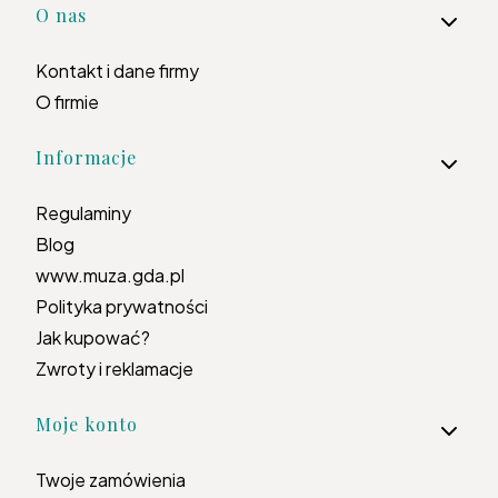
Linki w stopce
O nas
Kontakt i dane firmy
O firmie
Informacje
Regulaminy
Blog
www.muza.gda.pl
Polityka prywatności
Jak kupować?
Zwroty i reklamacje
Moje konto
Twoje zamówienia