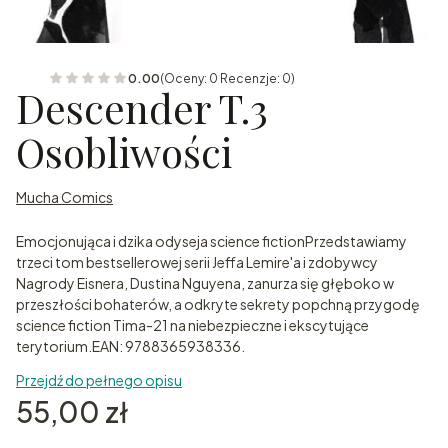
0.00
(Oceny: 0 Recenzje: 0)
Descender T.3
Osobliwości
Mucha Comics
Emocjonująca i dzika odyseja science fictionPrzedstawiamy
trzeci tom bestsellerowej serii Jeffa Lemire'a i zdobywcy
Nagrody Eisnera, Dustina Nguyena, zanurza się głęboko w
przeszłości bohaterów, a odkryte sekrety popchną przygodę
science fiction Tima-21 na niebezpieczne i ekscytujące
terytorium.EAN: 9788365938336.
Przejdź do pełnego opisu
Cena
55,00 zł