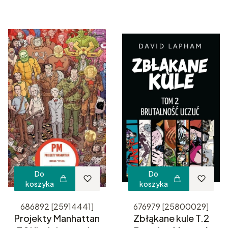
Do
Do
koszyka
koszyka
686892 [25914441]
676979 [25800029]
Projekty Manhattan
Zbłąkane kule T.2