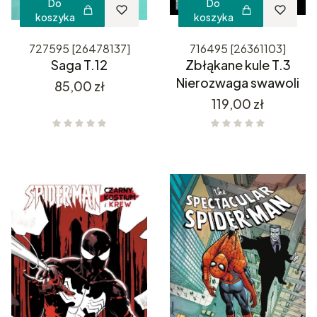
Do
Do
koszyka
koszyka
727595 [26478137]
716495 [26361103]
Saga T.12
Zbłąkane kule T.3
Nierozwaga swawoli
Cena
85,00 zł
Cena
119,00 zł