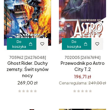
Do
Do
koszyka
koszyka
705962 [26276048]
702005 [26167694]
Ghost Rider. Duchy
Przewodnik po Astro
zemsty. Świt synów
City T.2
nocy
196,71 zł
Cena
269,00 zł
Cena regularna:
249,00 zł