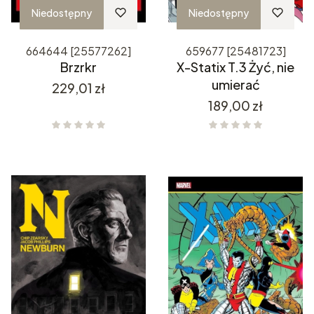
Niedostępny
Niedostępny
664644 [25577262]
659677 [25481723]
Brzrkr
X-Statix T.3 Żyć, nie
umierać
Cena
229,01 zł
Cena
189,00 zł