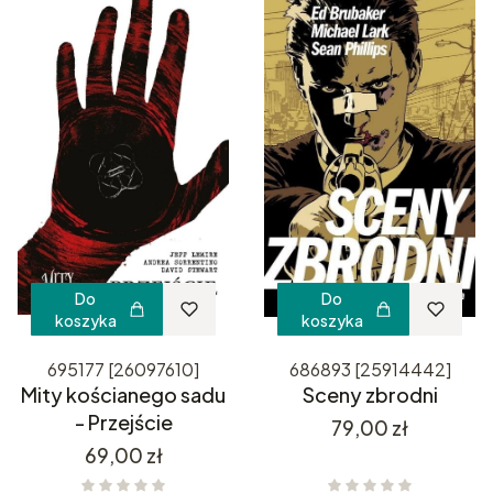
Do
Do
koszyka
koszyka
695177 [26097610]
686893 [25914442]
Mity kościanego sadu
Sceny zbrodni
- Przejście
Cena
79,00 zł
Cena
69,00 zł