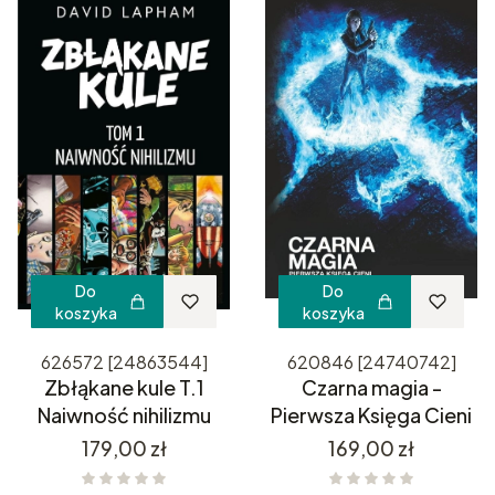
Do
Do
koszyka
koszyka
626572 [24863544]
620846 [24740742]
Zbłąkane kule T.1
Czarna magia -
Naiwność nihilizmu
Pierwsza Księga Cieni
Cena
Cena
179,00 zł
169,00 zł