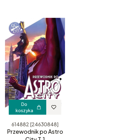
Do
koszyka
614882 [24630848]
Przewodnik po Astro
City T.1