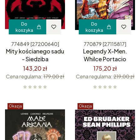
Do
Do
koszyka
koszyka
774849 [27200640]
770879 [27115817]
Mity kościanego sadu
Legendy X-Men.
- Siedziba
Whilce Portacio
143,20 zł
175,20 zł
Cena regularna:
179,00 zł
Cena regularna:
219,00 zł
Okazja
Okazja