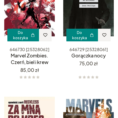
Do
Do
koszyka
koszyka
646730 [25328062]
646729 [25328061]
Marvel Zombies.
Gorączka nocy
Czerń, biel i krew
Cena
75,00 zł
Cena
85,00 zł