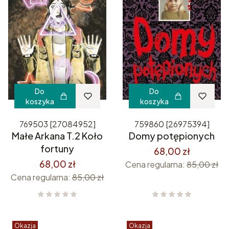
Do
Do
koszyka
koszyka
769503 [27084952]
759860 [26975394]
Małe Arkana T.2 Koło
Domy potępionych
fortuny
68,00 zł
68,00 zł
Cena regularna:
85,00 zł
Cena regularna:
85,00 zł
Okazja
Okazja