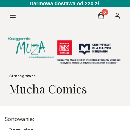
Darmowa dostawa od 220 zł
Produkty w kos
Menu
Koszyk
Zaloguj 
Strona główna
Mucha Comics
Lista produktów
Sortowanie:
Domyślne