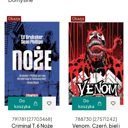
Okazja
Okazja
Do
Do
koszyka
koszyka
791781 [27703468]
788730 [27571242]
Criminal T.6 Noże
Venom. Czerń, biel i