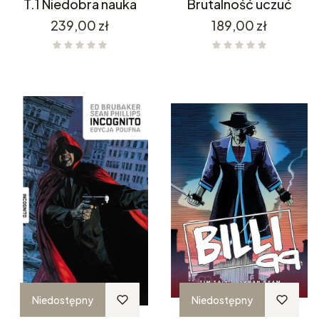
T.1 Niedobra nauka
Brutalność uczuć
Cena
Cena
239,00 zł
189,00 zł
Niedostępny
Niedostępny