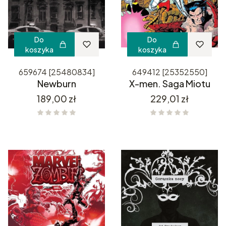
Do
Do
koszyka
koszyka
659674 [25480834]
649412 [25352550]
Newburn
X-men. Saga Miotu
Cena
Cena
189,00 zł
229,01 zł