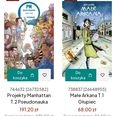
Do
Do
koszyka
koszyka
744632 [26732582]
738837 [26648955]
Projekty Manhattan
Małe Arkana T.1
T.2 Pseudonauka
Głupiec
191,20 zł
68,00 zł