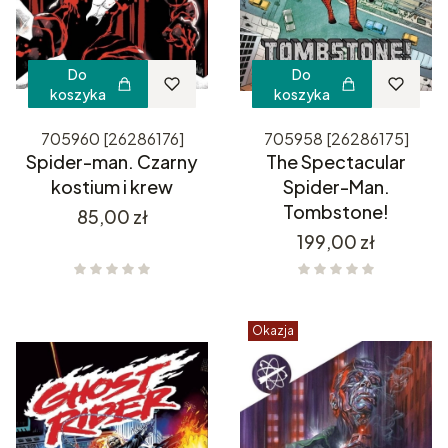
Do
Do
koszyka
koszyka
705960 [26286176]
705958 [26286175]
Spider-man. Czarny
The Spectacular
kostium i krew
Spider-Man.
Tombstone!
Cena
85,00 zł
Cena
199,00 zł
Okazja