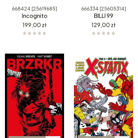
668424 [25619685]
666334 [25605314]
Incognito
BILLI 99
Cena
Cena
199,00 zł
129,00 zł