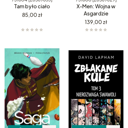
Tam było ciało
X-Men: Wojna w
Asgardzie
Cena
85,00 zł
Cena
139,00 zł