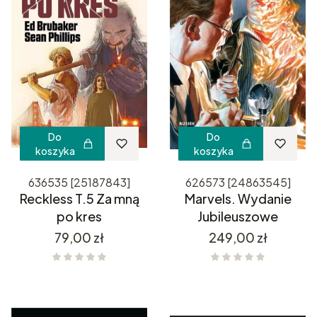
Do
Do
koszyka
koszyka
636535 [25187843]
626573 [24863545]
Reckless T.5 Za mną
Marvels. Wydanie
po kres
Jubileuszowe
Cena
Cena
79,00 zł
249,00 zł