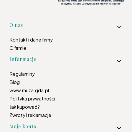
Linki w stopce
O nas
Kontakt i dane firmy
O firmie
Informacje
Regulaminy
Blog
www.muza.gda.pl
Polityka prywatności
Jak kupować?
Zwroty i reklamacje
Moje konto