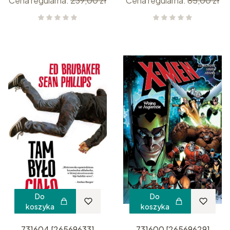
Cena regularna:
239,00 zł
Cena regularna:
85,00 zł
Do
Do
koszyka
koszyka
731604 [26569633]
731600 [26569629]