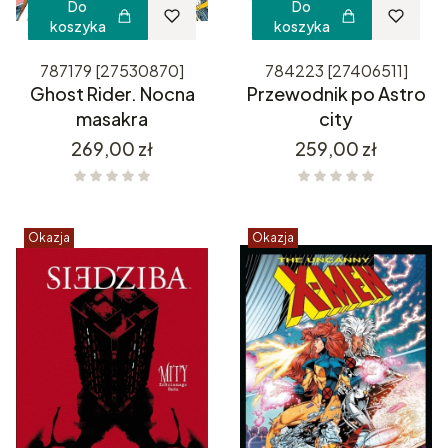
Do
Do
koszyka
koszyka
787179 [27530870]
784223 [27406511]
Ghost Rider. Nocna
Przewodnik po Astro
masakra
city
Cena
Cena
269,00 zł
259,00 zł
Okazja
Okazja