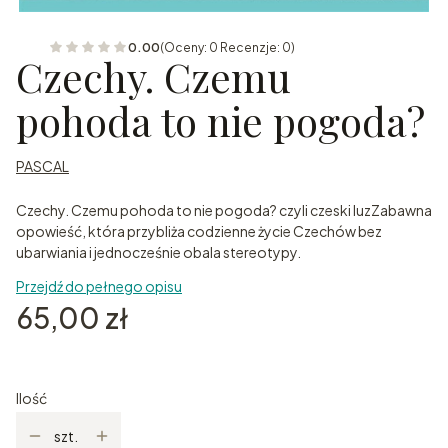
0.00
(Oceny: 0 Recenzje: 0)
Czechy. Czemu
pohoda to nie pogoda?
PASCAL
Czechy. Czemu pohoda to nie pogoda? czyli czeski luzZabawna
opowieść, która przybliża codzienne życie Czechów bez
ubarwiania i jednocześnie obala stereotypy.
Przejdź do pełnego opisu
Cena
65,00 zł
Ilość
szt.