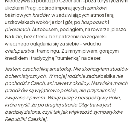
Nieoczywista podróż po Czechach -poza turystycznymi
uliczkami Pragi, pośród imponujących
zamków
i
baśniowych
hradów
, w zadziwiających atmosferą
uzdrowiskach wokół jezior i gór, po
hospodach
i
pivovarach
. Autobusem, pociągiem, na rowerze, pieszo.
Na luzie, bez stresu, bez patrzenia na zegarek i
wiecznego oglądania się za siebie - wduchu
chaluparstva
i trampingu
.
Z zimnym piwem, gorącym
knedlikiem i tradycyjną "trumienką" na deser.
Jestem czechofilką amatorką. Nie skończyłam studiów
bohemistycznych. W mojej rodzinie żadna
babika
nie
pochodzi z Czech, ani nawet z okolicy. Nazwiska moich
przodków są wyjątkowo polskie, ale przynajmniej
związane z piwem. Wciąż piszę z perspektywy Polki,
która myśli, że po drugiej stronie Olzy trawa jest
bardziej zielona, czyli tak jak większość sympatyków
Republiki Czeskiej.