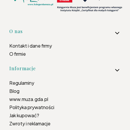
Linki w stopce
O nas
Kontakt i dane firmy
O firmie
Informacje
Regulaminy
Blog
www.muza.gda.pl
Polityka prywatności
Jak kupować?
Zwroty i reklamacje