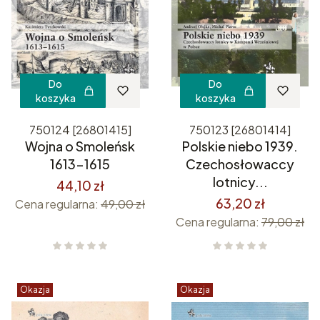
Do
Do
koszyka
koszyka
750124 [26801415]
750123 [26801414]
Wojna o Smoleńsk
Polskie niebo 1939.
1613-1615
Czechosłowaccy
lotnicy...
44,10 zł
63,20 zł
Cena regularna:
49,00 zł
Cena regularna:
79,00 zł
Okazja
Okazja