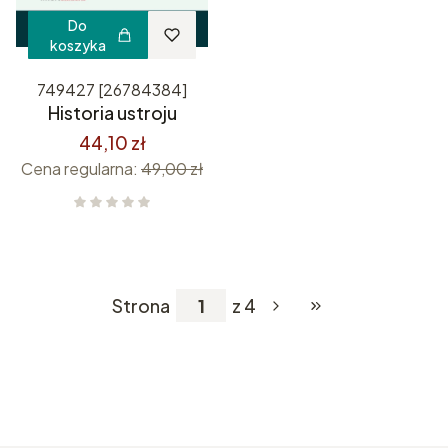
Do
koszyka
749427 [26784384]
Historia ustroju
44,10 zł
Cena regularna:
49,00 zł
Strona
z 4
Przejdź do ostatniej