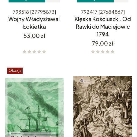
793518 [27795873]
792417 [27684867]
Wojny Władysława I
Klęska Kościuszki. Od
Łokietka
Rawki do Maciejowic
1794
Cena
53,00 zł
Cena
79,00 zł
Okazja