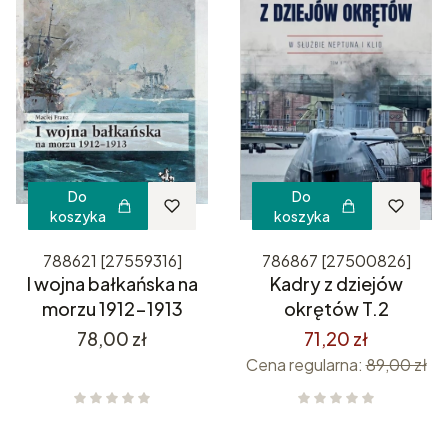
Do
Do
koszyka
koszyka
788621 [27559316]
786867 [27500826]
I wojna bałkańska na
Kadry z dziejów
morzu 1912-1913
okrętów T.2
Cena
78,00 zł
71,20 zł
Cena regularna:
89,00 zł