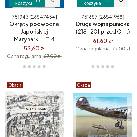
koszyka
koszyka
751943 [26847454]
751687 [26841968]
Okręty podwodne
Druga wojna punicka
Japońskiej
(218-201 przed Chr.)
Marynarki... T.4
61,60 zł
53,60 zł
Cena regularna:
77,00 zł
Cena regularna:
67,00 zł
Okazja
Okazja