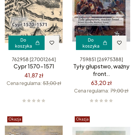
Do
Do
koszyka
koszyka
762958 [27001264]
759851 [26975388]
Cypr 1570-1571
Tyły głupstwo, ważny
front..
41,87 zł
63,20 zł
Cena regularna:
53,00 zł
Cena regularna:
79,00 zł
Okazja
Okazja