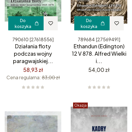
Do
Do
koszyka
koszyka
790610 [27618556]
789684 [27569491]
Działania floty
Ethandun (Edington)
podczas wojny
12 V 878. Alfred Wielki
paragwajskiej...
i...
Cena
58,93 zł
54,00 zł
Cena regularna:
83,00 zł
Okazja