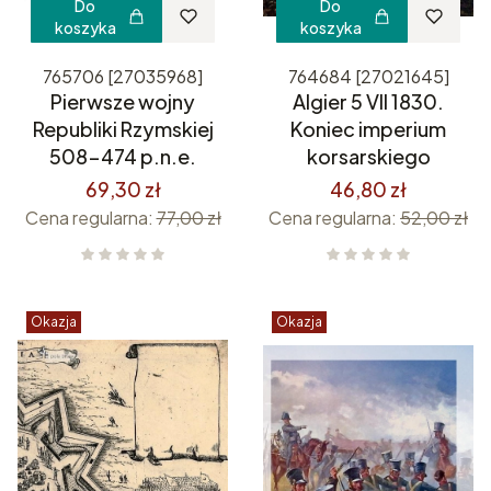
Do
Do
koszyka
koszyka
765706 [27035968]
764684 [27021645]
Pierwsze wojny
Algier 5 VII 1830.
Republiki Rzymskiej
Koniec imperium
508-474 p.n.e.
korsarskiego
69,30 zł
46,80 zł
Cena regularna:
77,00 zł
Cena regularna:
52,00 zł
Okazja
Okazja