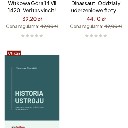
Witkowa Góra 14 VII
Dinassaut. Oddziały
1420. Veritas vincit!
uderzeniowe floty...
39,20 zł
44,10 zł
Cena regularna:
49,00 zł
Cena regularna:
49,00 zł
Okazja