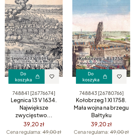
Do
Do
koszyka
koszyka
748841 [26776674]
748843 [26780766]
Legnica 13 V 1634.
Kołobrzeg 1 XI 1758.
Największe
Mała wojna na brzegu
zwycięstwo...
Bałtyku
39,20 zł
39,20 zł
Cena regularna:
49,00 zł
Cena regularna:
49,00 zł