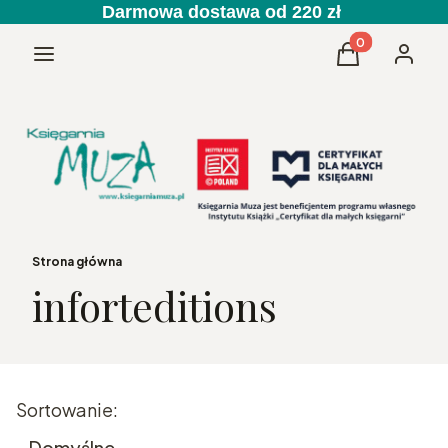
Darmowa dostawa od 220 zł
Produkty w kos
Menu
Koszyk
Zaloguj 
Strona główna
inforteditions
Lista produktów
Sortowanie:
Domyślne