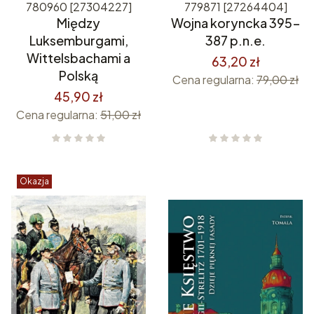
780960 [27304227]
779871 [27264404]
Między
Wojna koryncka 395-
Luksemburgami,
387 p.n.e.
Wittelsbachami a
63,20 zł
Polską
Cena regularna:
79,00 zł
45,90 zł
Cena regularna:
51,00 zł
Okazja