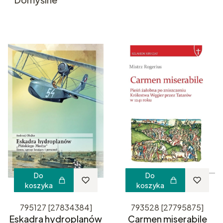
Do
Do
koszyka
koszyka
795127 [27834384]
793528 [27795875]
Eskadra hydroplanów
Carmen miserabile