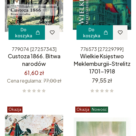
Do
Do
koszyka
koszyka
779074 [27257343]
776573 [27229799]
Custoza 1866. Bitwa
Wielkie Księstwo
narodów
Meklemburgii-Strelitz
1701-1918
61,60 zł
Cena
79,55 zł
Cena regularna:
77,00 zł
Okazja
Okazja
Nowość