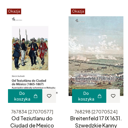
Okazja
Okazja
Do
Do
koszyka
koszyka
767834 [27070577]
768298 [27070524]
Od Teziutlanu do
Breitenfeld 17 IX 1631.
Ciudad de Mexico
Szwedzkie Kanny