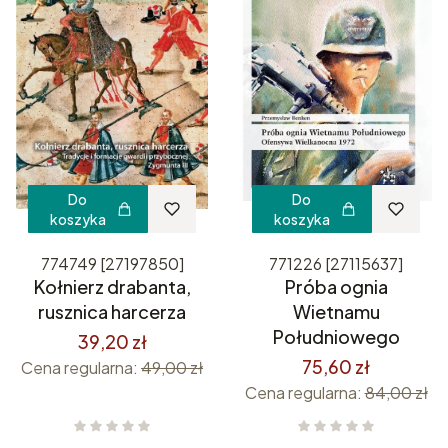
Do
Do
koszyka
koszyka
774749 [27197850]
771226 [27115637]
Kołnierz drabanta,
Próba ognia
rusznica harcerza
Wietnamu
Południowego
39,20 zł
75,60 zł
Cena regularna:
49,00 zł
Cena regularna:
84,00 zł