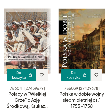
Do
Do
koszyka
koszyka
786041 [27439679]
786039 [27439678]
Polacy w "Wielkiej
Polska w dobie wojny
Grze" o Azję
siedmioletniej cz.1
Środkową, Kaukaz..
1755-1758