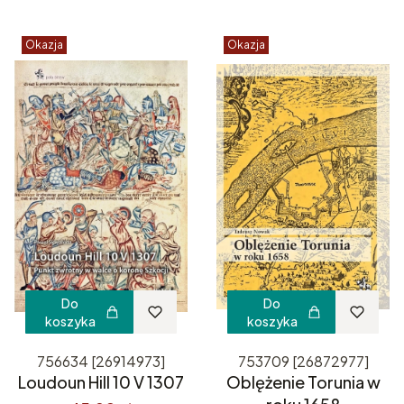
Okazja
Okazja
Do
Do
koszyka
koszyka
756634 [26914973]
753709 [26872977]
Loudoun Hill 10 V 1307
Oblężenie Torunia w