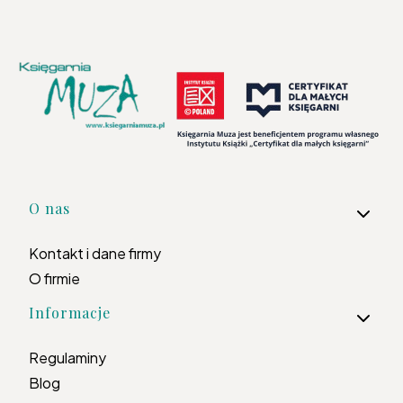
Linki w stopce
O nas
Kontakt i dane firmy
O firmie
Informacje
Regulaminy
Blog