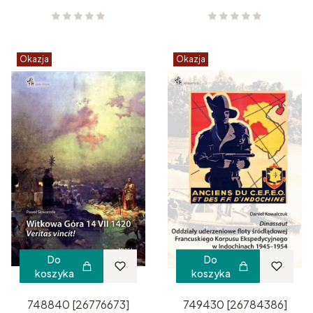
Okazja
Okazja
Do
Do
koszyka
koszyka
748840 [26776673]
749430 [26784386]