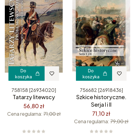
Do
Do
koszyka
koszyka
758158 [26934020]
756682 [26918436]
Tatarzy litewscy
Szkice historyczne.
Serja I i II
56,80 zł
71,10 zł
Cena regularna:
71,00 zł
Cena regularna:
79,00 zł