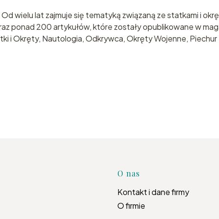
 Od wielu lat zajmuje się tematyką związaną ze statkami i okrę
az ponad 200 artykułów, które zostały opublikowane w mag
ki i Okręty, Nautologia, Odkrywca, Okręty Wojenne, Piechur 
Linki w s
O nas
Kontakt i dane firmy
O firmie