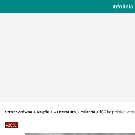
Infolini
Strona główna
Książki
+ Literatura
Militaria
100 lat polskiej art
Etykiety produktu
zniżki
-20%