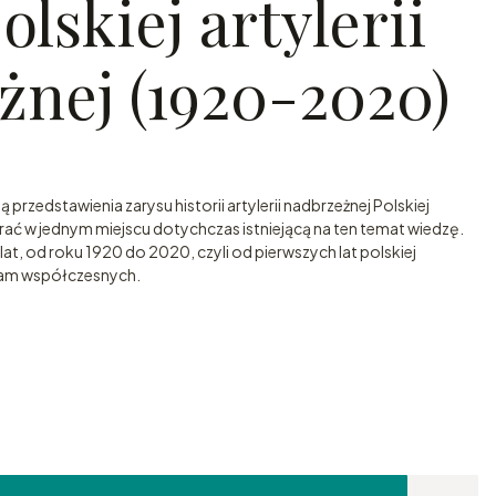
olskiej artylerii
żnej (1920-2020)
przedstawienia zarysu historii artylerii nadbrzeżnej Polskiej
rać w jednym miejscu dotychczas istniejącą na ten temat wiedzę.
t, od roku 1920 do 2020, czyli od pierwszych lat polskiej
nam współczesnych.