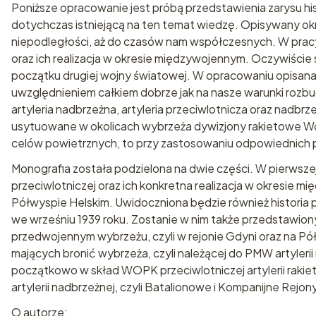
Poniższe opracowanie jest próbą przedstawienia zarysu hist
dotychczas istniejącą na ten temat wiedzę. Opisywany okres
niepodległości, aż do czasów nam współczesnych. W pracy 
oraz ich realizacja w okresie międzywojennym. Oczywiście
początku drugiej wojny światowej. W opracowaniu opisana b
uwzględnieniem całkiem dobrze jak na nasze warunki rozb
artyleria nadbrzeżna, artyleria przeciwlotnicza oraz nadb
usytuowane w okolicach wybrzeża dywizjony rakietowe Woj
celów powietrznych, to przy zastosowaniu odpowiednich 
Monografia została podzielona na dwie części. W pierwszej 
przeciwlotniczej oraz ich konkretna realizacja w okresie m
Półwyspie Helskim. Uwidoczniona będzie również historia p
we wrześniu 1939 roku. Zostanie w nim także przedstawion
przedwojennym wybrzeżu, czyli w rejonie Gdyni oraz na Pół
mających bronić wybrzeża, czyli należącej do PMW artylerii 
początkowo w skład WOPK przeciwlotniczej artylerii raki
artylerii nadbrzeżnej, czyli Batalionowe i Kompanijne Rejo
O autorze: