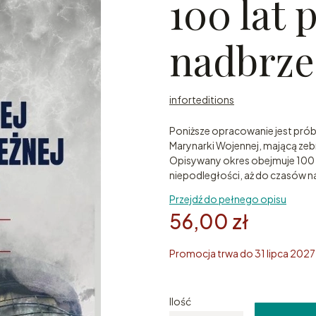
100 lat p
nadbrze
inforteditions
Poniższe opracowanie jest próbą 
Marynarki Wojennej, mającą zeb
Opisywany okres obejmuje 100 la
niepodległości, aż do czasów 
Przejdź do pełnego opisu
56,00 zł
Promocja trwa do 31 lipca 2027
Ilość