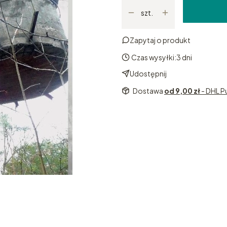
szt.
Zapytaj o produkt
Czas wysyłki:
3 dni
Udostępnij
Dostawa
od 9,00 zł
- DHL P