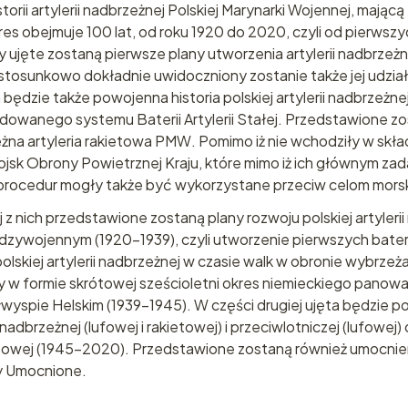
orii artylerii nadbrzeżnej Polskiej Marynarki Wojennej, mając
 obejmuje 100 lat, od roku 1920 do 2020, czyli od pierwszych
ujęte zostaną pierwsze plany utworzenia artylerii nadbrzeżn
 stosunkowo dokładnie uwidoczniony zostanie także jej udzia
ędzie także powojenna historia polskiej artylerii nadbrzeżne
udowanego systemu Baterii Artylerii Stałej. Przedstawione z
rzeżna artyleria rakietowa PMW. Pomimo iż nie wchodziły w sk
sk Obrony Powietrznej Kraju, które mimo iż ich głównym zad
procedur mogły także być wykorzystane przeciw celom mors
z nich przedstawione zostaną plany rozwoju polskiej artylerii 
iędzywojennym (1920-1939), czyli utworzenie pierwszych bateri
olskiej artylerii nadbrzeżnej w czasie walk w obronie wybrze
y w formie skrótowej sześcioletni okres niemieckiego panowa
wyspie Helskim (1939-1945). W części drugiej ujęta będzie p
nadbrzeżnej (lufowej i rakietowej) i przeciwlotniczej (lufowej
etowej (1945-2020). Przedstawione zostaną również umocnie
ny Umocnione.