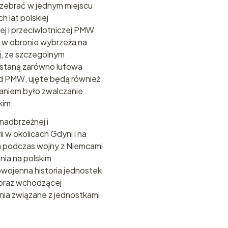
ą zebrać w jednym miejscu
 lat polskiej
ej i przeciwlotniczej PMW
ł w obronie wybrzeża na
j, ze szczególnym
ostaną zarówno lufowa
ład PMW, ujęte będą również
aniem było zwalczanie
kim.
nadbrzeżnej i
i w okolicach Gdyni i na
ża podczas wojny z Niemcami
nia na polskim
owojenna historia jednostek
) oraz wchodzącej
nia związane z jednostkami