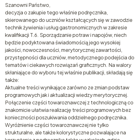
Szanowni Państwo,
decyzja o zakupie tego właśnie podręcznika,
skierowanego do uczniów kształcących się w zawodzie
technik żywienia i usług gastronomicznych w zakresie
kwalifikacji T.6. Sporządzanie potraw i napojów, niech
będzie podyktowana świadomością jego wysokiej
jakości, nowoczesności, merytorycznej zawartości,
przystępności dla uczniów, metodycznego podejścia do
tematów i ciekawych rozwiązań graficznych. Na walory
skłaniające do wyboru tej właśnie publikacji, składają się
także:
Aktualne treści wynikające zarówno ze zmian podstaw
programowych jak i aktualizacji wiedzy merytorycznej.
Połączenie części towaroznawczej z technologiczną co
znakomicie ułatwia realizację treści programowych bez
konieczności poszukiwania oddzielnego podręcznika.
Wyróżnienie części towaroznawczej nie tylko
strukturalne, ale także kolorystyczne pozwalające na
korzystanie z podręcznika także w szkołach, gdzie