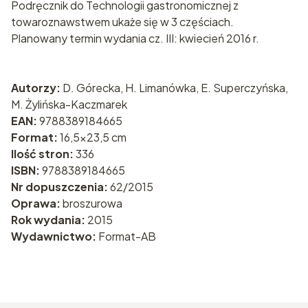
Podręcznik do Technologii gastronomicznej z
towaroznawstwem ukaże się w 3 częściach.
Planowany termin wydania cz. III: kwiecień 2016 r.
Autorzy:
D. Górecka, H. Limanówka, E. Superczyńska,
M. Żylińska-Kaczmarek
EAN:
9788389184665
Format:
16,5x23,5 cm
Ilość stron:
336
ISBN:
9788389184665
Nr dopuszczenia:
62/2015
Oprawa:
broszurowa
Rok wydania:
2015
Wydawnictwo:
Format-AB