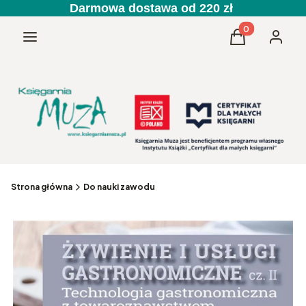
Darmowa dostawa od 220 zł
Produkty w kos
Menu
Koszyk
Zaloguj 
Strona główna
Do nauki zawodu