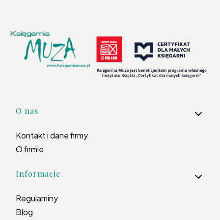
Linki w stopce
O nas
Kontakt i dane firmy
O firmie
Informacje
Regulaminy
Blog