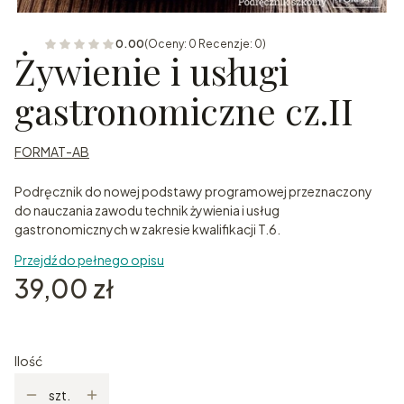
0.00
(Oceny: 0 Recenzje: 0)
Żywienie i usługi
gastronomiczne cz.II
FORMAT-AB
Podręcznik do nowej podstawy programowej przeznaczony
do nauczania zawodu technik żywienia i usług
gastronomicznych w zakresie kwalifikacji T.6.
Przejdź do pełnego opisu
Cena
39,00 zł
Ilość
szt.