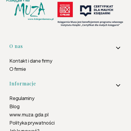
Linki w stopce
O nas
Kontakt i dane firmy
O firmie
Informacje
Regulaminy
Blog
www.muza.gda.pl
Polityka prywatności
Jak kupować?