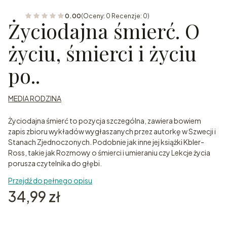
0.00
(Oceny: 0 Recenzje: 0)
Życiodajna śmierć. O
życiu, śmierci i życiu
po..
MEDIA RODZINA
Życiodajna śmierć to pozycja szczególna, zawiera bowiem
zapis zbioru wykładów wygłaszanych przez autorkę w Szwecji i
Stanach Zjednoczonych. Podobnie jak inne jej książki Kbler-
Ross, takie jak Rozmowy o śmierci i umieraniu czy Lekcje życia
porusza czytelnika do głębi.
Przejdź do pełnego opisu
Cena
34,99 zł