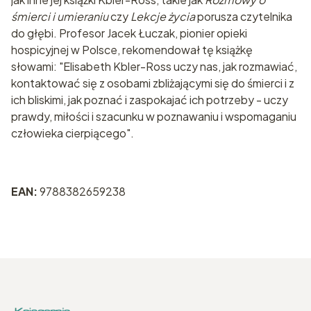
śmierci i umieraniu
czy
Lekcje życia
porusza czytelnika
do głębi. Profesor Jacek Łuczak, pionier opieki
hospicyjnej w Polsce, rekomendował tę książkę
słowami: "Elisabeth Kbler-Ross uczy nas, jak rozmawiać,
kontaktować się z osobami zbliżającymi się do śmierci i z
ich bliskimi, jak poznać i zaspokajać ich potrzeby - uczy
prawdy, miłości i szacunku w poznawaniu i wspomaganiu
człowieka cierpiącego".
EAN:
9788382659238