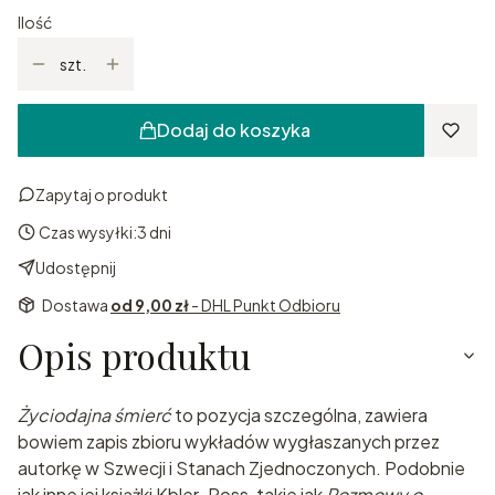
Ilość
szt.
Dodaj do koszyka
Zapytaj o produkt
Czas wysyłki:
3 dni
Udostępnij
Dostawa
od 9,00 zł
- DHL Punkt Odbioru
Opis produktu
Życiodajna śmierć
to pozycja szczególna, zawiera
bowiem zapis zbioru wykładów wygłaszanych przez
autorkę w Szwecji i Stanach Zjednoczonych. Podobnie
jak inne jej książki Kbler-Ross, takie jak
Rozmowy o