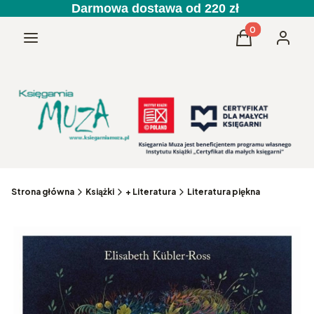
Darmowa dostawa od 220 zł
Produkty w kos
Menu
Koszyk
Zaloguj 
Strona główna
Książki
+ Literatura
Literatura piękna