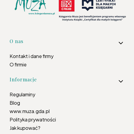
Linki w stopce
O nas
Kontakt i dane firmy
O firmie
Informacje
Regulaminy
Blog
www.muza.gda.pl
Polityka prywatności
Jak kupować?