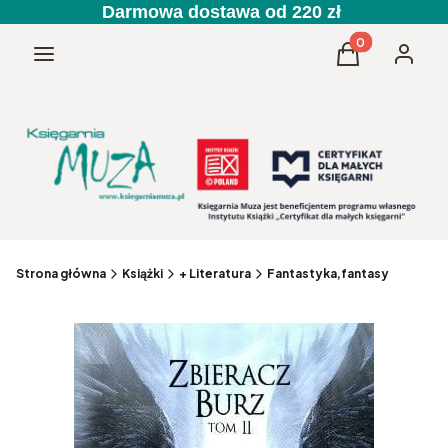
Darmowa dostawa od 220 zł
Produkty w kos
Menu
Koszyk
Zaloguj 
Strona główna
Książki
+ Literatura
Fantastyka,fantasy