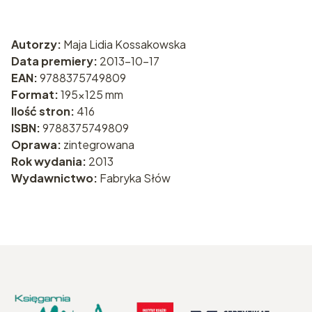
Autorzy:
Maja Lidia Kossakowska
Data premiery:
2013-10-17
EAN:
9788375749809
Format:
195x125 mm
Ilość stron:
416
ISBN:
9788375749809
Oprawa:
zintegrowana
Rok wydania:
2013
Wydawnictwo:
Fabryka Słów