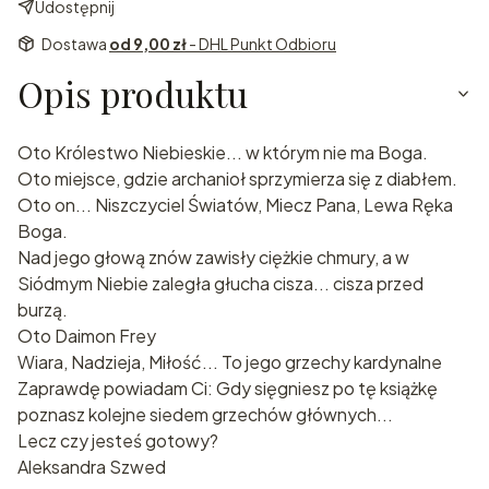
Udostępnij
Dostawa
od 9,00 zł
- DHL Punkt Odbioru
Opis produktu
Oto Królestwo Niebieskie... w którym nie ma Boga.
Oto miejsce, gdzie archanioł sprzymierza się z diabłem.
Oto on... Niszczyciel Światów, Miecz Pana, Lewa Ręka
Boga.
Nad jego głową znów zawisły ciężkie chmury, a w
Siódmym Niebie zaległa głucha cisza... cisza przed
burzą.
Oto Daimon Frey
Wiara, Nadzieja, Miłość... To jego grzechy kardynalne
Zaprawdę powiadam Ci: Gdy sięgniesz po tę książkę
poznasz kolejne siedem grzechów głównych...
Lecz czy jesteś gotowy?
Aleksandra Szwed