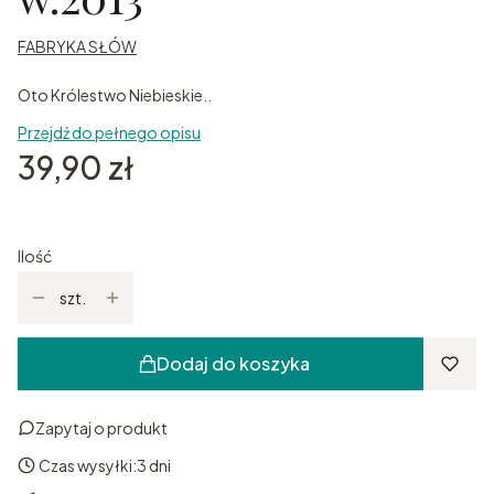
FABRYKA SŁÓW
Oto Królestwo Niebieskie..
Przejdź do pełnego opisu
Cena
39,90 zł
Ilość
szt.
Dodaj do koszyka
Zapytaj o produkt
Czas wysyłki:
3 dni