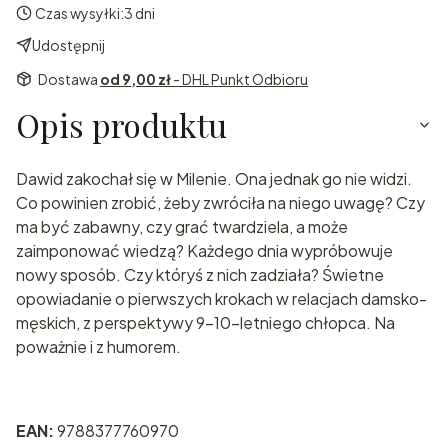
Czas wysyłki:
3 dni
Udostępnij
Dostawa
od 9,00 zł
- DHL Punkt Odbioru
Opis produktu
Dawid zakochał się w Milenie. Ona jednak go nie widzi.
Co powinien zrobić, żeby zwróciła na niego uwagę? Czy
ma być zabawny, czy grać twardziela, a może
zaimponować wiedzą? Każdego dnia wypróbowuje
nowy sposób. Czy któryś z nich zadziała? Świetne
opowiadanie o pierwszych krokach w relacjach damsko-
męskich, z perspektywy 9-10-letniego chłopca. Na
poważnie i z humorem.
EAN:
9788377760970