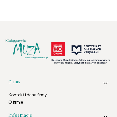
Linki w stopce
O nas
Kontakt i dane firmy
O firmie
Informacje