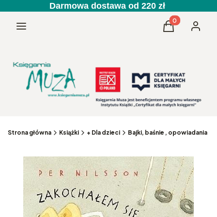
Darmowa dostawa od 220 zł
Produkty w kos
Menu
Koszyk
Zaloguj 
Strona główna
Książki
+ Dla dzieci
Bajki, baśnie , opowiadania