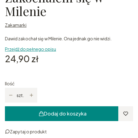
Milenie
Zakamarki
Dawid zakochał się w Milenie. Ona jednak go nie widzi.
Przejdź do pełnego opisu
Cena
24,90 zł
Ilość
szt.
Dodaj do koszyka
Zapytaj o produkt