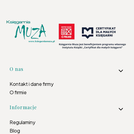
Linki w stopce
O nas
Kontakt i dane firmy
O firmie
Informacje
Regulaminy
Blog