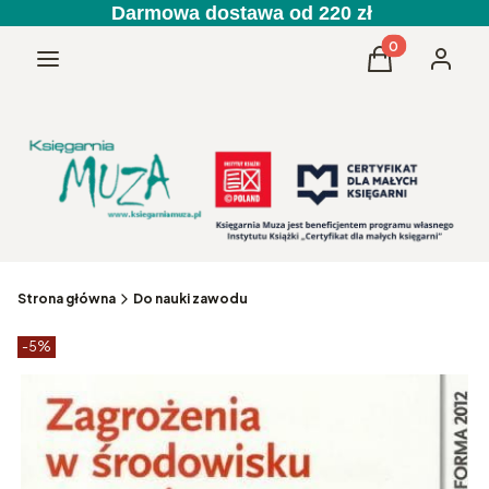
Darmowa dostawa od 220 zł
Produkty w kos
Menu
Koszyk
Zaloguj 
Strona główna
Do nauki zawodu
Etykiety produktu
zniżki
-5%