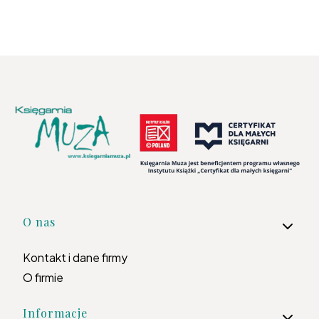
Linki w stopce
O nas
Kontakt i dane firmy
O firmie
Informacje