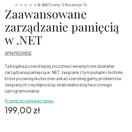
0.00
(Oceny: 0 Recenzje: 0)
Zaawansowane
zarządzanie pamięcią
w .NET
APN PROMISE
Ta książka pozwoli lepiej zrozumieć wewnętrzne działanie
zarządzania pamięcią w .NET, związane z tym pułapki i techniki,
które pozwolą skutecznie unikać szerokiej gamy problemów
związanych z wydajnością i skalowalnością tworzonego
oprogramowania.
Przejdź do pełnego opisu
Cena
199,00 zł