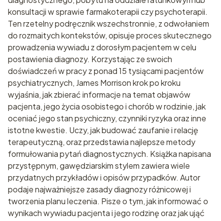
konsultacji w sprawie farmakoterapii czy psychoterapii.
Ten rzetelny podręcznik wszechstronnie, z odwołaniem
do rozmaitych kontekstów, opisuje proces skutecznego
prowadzenia wywiadu z dorosłym pacjentem w celu
postawienia diagnozy. Korzystając ze swoich
doświadczeń w pracy z ponad 15 tysiącami pacjentów
psychiatrycznych, James Morrison krok po kroku
wyjaśnia, jak zbierać informacje na temat objawów
pacjenta, jego życia osobistego i chorób w rodzinie, jak
oceniać jego stan psychiczny, czynniki ryzyka oraz inne
istotne kwestie. Uczy, jak budować zaufanie i relację
terapeutyczną, oraz przedstawia najlepsze metody
formułowania pytań diagnostycznych. Książka napisana
przystępnym, gawędziarskim stylem zawiera wiele
przydatnych przykładów i opisów przypadków. Autor
podaje najważniejsze zasady diagnozy różnicowej i
tworzenia planu leczenia. Pisze o tym, jak informować o
wynikach wywiadu pacjenta i jego rodzinę oraz jak ująć