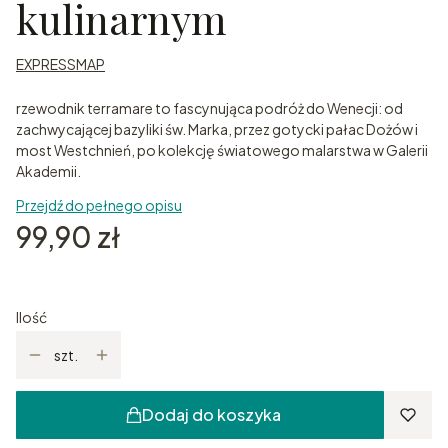
kulinarnym
EXPRESSMAP
rzewodnik terramare to fascynująca podróż do Wenecji: od
zachwycającej bazyliki św. Marka, przez gotycki pałac Dożów i
most Westchnień, po kolekcję światowego malarstwa w Galerii
Akademii.
Przejdź do pełnego opisu
Cena
99,90 zł
Ilość
szt.
Dodaj do koszyka