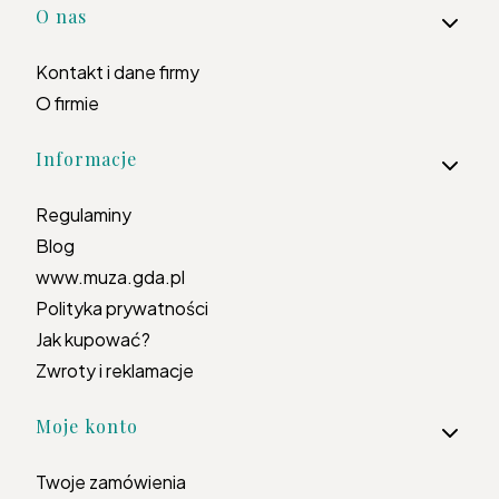
Linki w stopce
O nas
Kontakt i dane firmy
O firmie
Informacje
Regulaminy
Blog
www.muza.gda.pl
Polityka prywatności
Jak kupować?
Zwroty i reklamacje
Moje konto
Twoje zamówienia