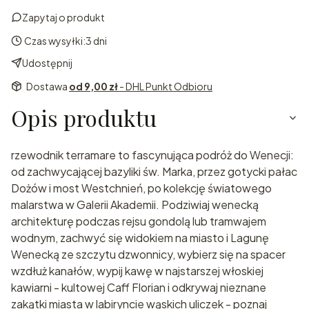
Zapytaj o produkt
Czas wysyłki:
3 dni
Udostępnij
Dostawa
od 9,00 zł
- DHL Punkt Odbioru
Opis produktu
rzewodnik terramare to fascynująca podróż do Wenecji:
od zachwycającej bazyliki św. Marka, przez gotycki pałac
Dożów i most Westchnień, po kolekcję światowego
malarstwa w Galerii Akademii. Podziwiaj wenecką
architekturę podczas rejsu gondolą lub tramwajem
wodnym, zachwyć się widokiem na miasto i Lagunę
Wenecką ze szczytu dzwonnicy, wybierz się na spacer
wzdłuż kanałów, wypij kawę w najstarszej włoskiej
kawiarni - kultowej Caff Florian i odkrywaj nieznane
zakątki miasta w labiryncie wąskich uliczek - poznaj