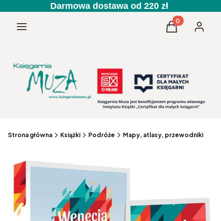
Darmowa dostawa od 220 zł
Produkty w kos
Menu
Koszyk
Zaloguj 
Strona główna
Książki
Podróże
Mapy, atlasy, przewodniki