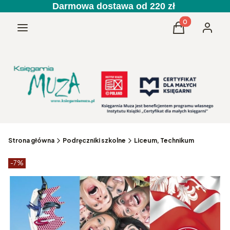
Darmowa dostawa od 220 zł
Produkty w kos
Menu
Koszyk
Zaloguj 
Strona główna
Podręczniki szkolne
Liceum, Technikum
Etykiety produktu
zniżki
-7%