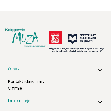
Linki w stopce
O nas
Kontakt i dane firmy
O firmie
Informacje