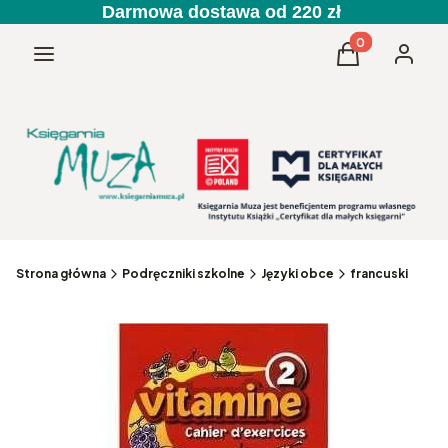
Darmowa dostawa od 220 zł
Produkty w kos
Menu
Koszyk
Zaloguj 
Strona główna
Podręczniki szkolne
Języki obce
francuski