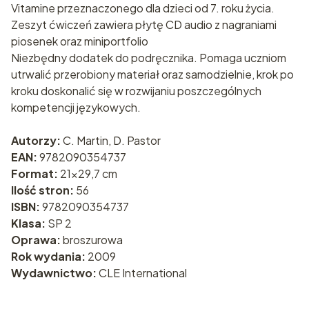
Vitamine przeznaczonego dla dzieci od 7. roku życia.
Zeszyt ćwiczeń zawiera płytę CD audio z nagraniami
piosenek oraz miniportfolio
Niezbędny dodatek do podręcznika. Pomaga uczniom
utrwalić przerobiony materiał oraz samodzielnie, krok po
kroku doskonalić się w rozwijaniu poszczególnych
kompetencji językowych.
Autorzy:
C. Martin, D. Pastor
EAN:
9782090354737
Format:
21x29,7 cm
Ilość stron:
56
ISBN:
9782090354737
Klasa:
SP 2
Oprawa:
broszurowa
Rok wydania:
2009
Wydawnictwo:
CLE International