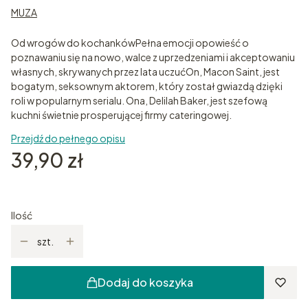
MUZA
Od wrogów do kochankówPełna emocji opowieść o
poznawaniu się na nowo, walce z uprzedzeniami i akceptowaniu
własnych, skrywanych przez lata uczućOn, Macon Saint, jest
bogatym, seksownym aktorem, który został gwiazdą dzięki
roli w popularnym serialu. Ona, Delilah Baker, jest szefową
kuchni świetnie prosperującej firmy cateringowej.
Przejdź do pełnego opisu
Cena
39,90 zł
Ilość
szt.
Dodaj do koszyka