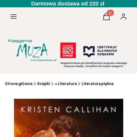
Darmowa dostawa od 220 zł
Produkty w kos
Menu
Koszyk
Zaloguj 
Strona główna
Książki
+ Literatura
Literatura piękna