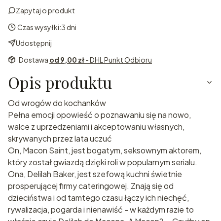
Zapytaj o produkt
Czas wysyłki:
3 dni
Udostępnij
Dostawa
od 9,00 zł
- DHL Punkt Odbioru
Opis produktu
Od wrogów do kochanków
Pełna emocji opowieść o poznawaniu się na nowo,
walce z uprzedzeniami i akceptowaniu własnych,
skrywanych przez lata uczuć
On, Macon Saint, jest bogatym, seksownym aktorem,
który został gwiazdą dzięki roli w popularnym serialu.
Ona, Delilah Baker, jest szefową kuchni świetnie
prosperującej firmy cateringowej. Znają się od
dzieciństwa i od tamtego czasu łączy ich niechęć,
rywalizacja, pogarda i nienawiść - w każdym razie to