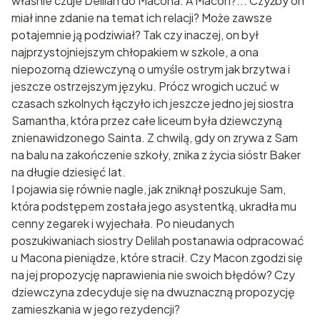
właśnie czuje Delilah do Macona. A Macon?... Czyżby on
miał inne zdanie na temat ich relacji? Może zawsze
potajemnie ją podziwiał? Tak czy inaczej, on był
najprzystojniejszym chłopakiem w szkole, a ona
niepozorną dziewczyną o umyśle ostrym jak brzytwa i
jeszcze ostrzejszym języku. Prócz wrogich uczuć w
czasach szkolnych łączyło ich jeszcze jedno jej siostra
Samantha, która przez całe liceum była dziewczyną
znienawidzonego Sainta. Z chwilą, gdy on zrywa z Sam
na balu na zakończenie szkoły, znika z życia sióstr Baker
na długie dziesięć lat.
I pojawia się równie nagle, jak zniknął poszukuje Sam,
która podstępem została jego asystentką, ukradła mu
cenny zegarek i wyjechała. Po nieudanych
poszukiwaniach siostry Delilah postanawia odpracować
u Macona pieniądze, które stracił. Czy Macon zgodzi się
na jej propozycję naprawienia nie swoich błędów? Czy
dziewczyna zdecyduje się na dwuznaczną propozycję
zamieszkania w jego rezydencji?