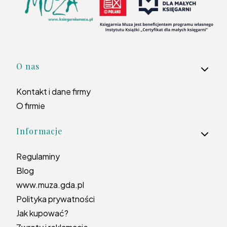
Linki w stopce
O nas
Kontakt i dane firmy
O firmie
Informacje
Regulaminy
Blog
www.muza.gda.pl
Polityka prywatności
Jak kupować?