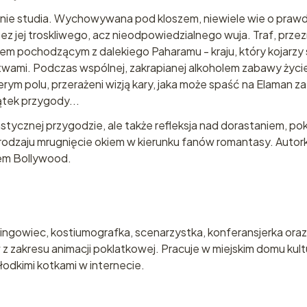
cznie studia. Wychowywana pod kloszem, niewiele wie o prawd
z jej troskliwego, acz nieodpowiedzialnego wuja. Traf, prze
em pochodzącym z dalekiego Paharamu - kraju, który kojarzy 
twami. Podczas wspólnej, zakrapianej alkoholem zabawy życi
m polu, przerażeni wizją kary, jaka może spaść na Elaman za
ątek przygody...
stycznej przygodzie, ale także refleksja nad dorastaniem, p
odzaju mrugnięcie okiem w kierunku fanów romantasy. Autork
nem Bollywood.
tingowiec, kostiumografka, scenarzystka, konferansjerka ora
 zakresu animacji poklatkowej. Pracuje w miejskim domu kultu
słodkimi kotkami w internecie.