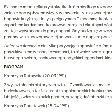
Elaman to młoda elfia arystokratka, która niedługo rozpo
zmienić pod wpływem wizyty w tawernie, zainicjowanej prze
bogowie krzyżują jej losy z pielgrzymem Czadaramą, kapłan
zapachem kardamonu, kolorowymi strojami i okrutnymi bós
zostaje wywrócone do góry nogami. Gdy budzą się w szczery
postanawiają upozorować jej porwanie. A to dopiero pocz
Ucieczka Apsary
to nie tylko porywająca opowieść o fanta
poszukiwaniem własnej tożsamości, to również swoistego r
barwnego świata, inspirowanego indyjskimi legendami i ki
BIOGRAM:
Katarzyna Rutowska (20.03.1991)
Z wykształcenia historyczka sztuki. Z zamiłowania - marke
burleskowych, a także laureatka ogólnopolskich konkursów z
lubi jeść, zwłaszcza palak paneer, oraz oglądać obrazki ze 
Katarzyna Podstawek (25.04.1991)