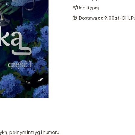
Udostępnij
Dostawa
od 9,00 zł
- DHL P
ką, pełnym intryg i humoru!