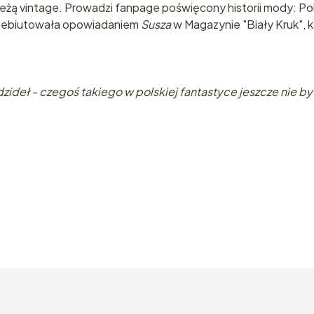
eżą vintage. Prowadzi fanpage poświęcony historii mody: Poli
 Debiutowała opowiadaniem
Susza
w Magazynie "Biały Kruk",
zideł - czegoś takiego w polskiej fantastyce jeszcze nie by