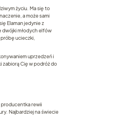
ziwym życiu. Ma się to
znaczenie, a może sami
się Elaman jedynie z
e dwójki młodych elfów
 próbę ucieczki,
okonywaniem uprzedzeń i
i zabiorą Cię w podróż do
z producentka rewii
ry. Najbardziej na świecie