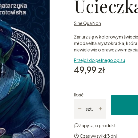
Ucieczka
Sine Qua Non
Zanurz się w kolorowym świecie
młoda elfia arystokratka, któ
niewiele wie o prawdziwym życiu
Przejdź do pełnego opisu
Cena
49,99 zł
Ilość
szt.
Zapytaj o produkt
Czas wysyłki:
3 dni