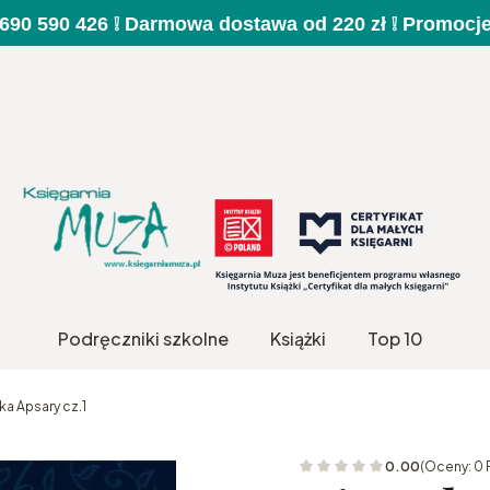
a 690 590 426 ❕ Darmowa dostawa od 220 zł ❕ Promocj
Podręczniki szkolne
Książki
Top 10
a Apsary cz.1
0.00
(Oceny: 0 