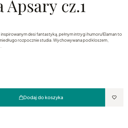
 Apsary cz.1
 inspirowanym desi fantastyką, pełnym intryg i humoru!Elaman to
ra niedługo rozpocznie studia. Wychowywana pod kloszem,
.
Dodaj do koszyka