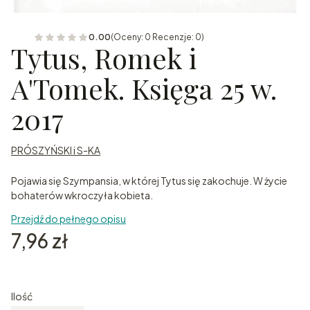
0.00
(Oceny: 0 Recenzje: 0)
Tytus, Romek i
A'Tomek. Księga 25 w.
2017
PRÓSZYŃSKI i S-KA
Pojawia się Szympansia, w której Tytus się zakochuje. W życie
bohaterów wkroczyła kobieta.
Przejdź do pełnego opisu
Cena
7,96 zł
Ilość