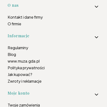
Linki w stopce
O nas
Kontakt i dane firmy
O firmie
Informacje
Regulaminy
Blog
www.muza.gda.pl
Polityka prywatności
Jak kupować?
Zwroty i reklamacje
Moje konto
Twoje zamówienia