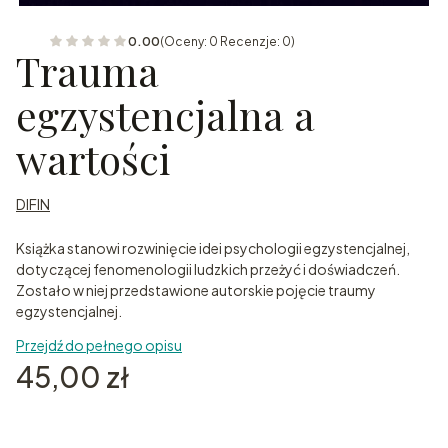
0.00
(Oceny: 0 Recenzje: 0)
Trauma
egzystencjalna a
wartości
DIFIN
Książka stanowi rozwinięcie idei psychologii egzystencjalnej,
dotyczącej fenomenologii ludzkich przeżyć i doświadczeń.
Zostało w niej przedstawione autorskie pojęcie traumy
egzystencjalnej.
Przejdź do pełnego opisu
Cena
45,00 zł