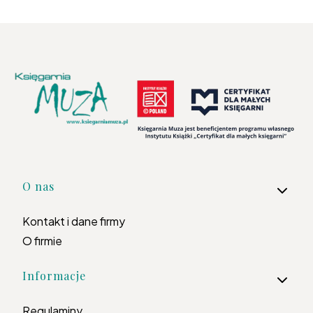
Linki w stopce
O nas
Kontakt i dane firmy
O firmie
Informacje
Regulaminy