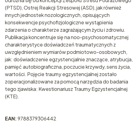
odróżnia się od koncepcji Zespołu Stresu Pourazowego
(PTSD), Ostrej Reakcji Stresowej (ASD), jak również
innych jednostek nozologicznych, opisujących
konsekwencje psychofizjologiczne wystąpienia
zdarzenia o charakterze zagrażającym życiu i zdrowiu.
Publikacja koncentruje się na noo-psychosomatycznej
charakterystyce doświadczeń traumatycznych z
uwzględnieniem wymiarów podmiotowo-osobowych,
jak: doświadczenie egzystencjalnie znaczące, atrybucja,
pamięć autobiograficzna, poczucie krzywdy, sens życia,
wartości. Pojęcie traumy egzystencjalnej zostało
zoperacjonalizowane za pomocą narzędzia do badania
tego zjawiska: Kwestionariusz Traumy Egzystencjalnej
(KTE).
EAN:
9788379306442