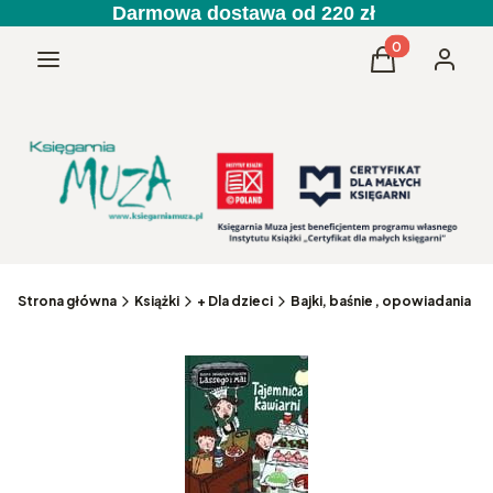
Darmowa dostawa od 220 zł
Produkty w kos
Menu
Koszyk
Zaloguj 
Strona główna
Książki
+ Dla dzieci
Bajki, baśnie , opowiadania