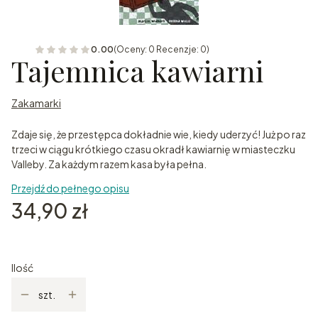
0.00
(Oceny: 0 Recenzje: 0)
Tajemnica kawiarni
Zakamarki
Zdaje się, że przestępca dokładnie wie, kiedy uderzyć! Już po raz
trzeci w ciągu krótkiego czasu okradł kawiarnię w miasteczku
Valleby. Za każdym razem kasa była pełna.
Przejdź do pełnego opisu
Cena
34,90 zł
Ilość
szt.