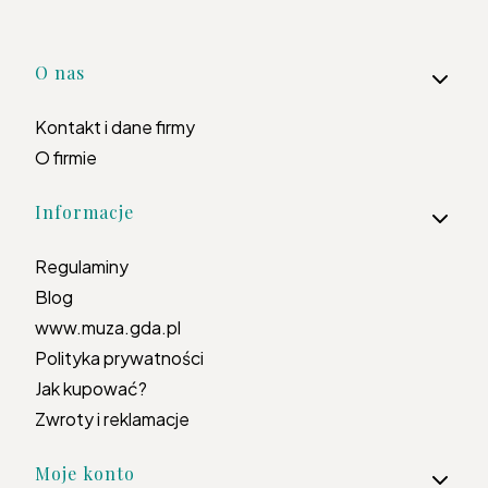
Linki w stopce
O nas
Kontakt i dane firmy
O firmie
Informacje
Regulaminy
Blog
www.muza.gda.pl
Polityka prywatności
Jak kupować?
Zwroty i reklamacje
Moje konto