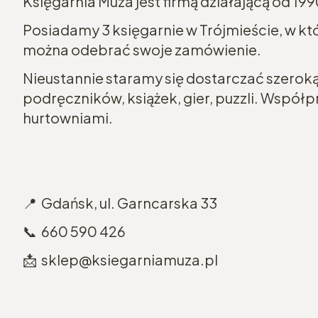
Księgarnia Muza jest firmą działającą od 199
Posiadamy 3 księgarnie w Trójmieście, w k
można odebrać swoje zamówienie.
Nieustannie staramy się dostarczać szeroką 
podręczników, książek, gier, puzzli. Wspó
hurtowniami.
📍 Gdańsk, ul. Garncarska 33
📞 660 590 426
📩 sklep@ksiegarniamuza.pl