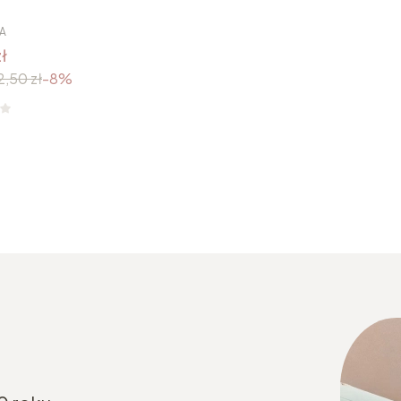
A
ł
2,50 zł
-8%