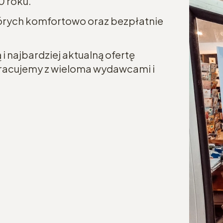
0 roku.
tórych komfortowo oraz bezpłatnie
i najbardziej aktualną ofertę
łpracujemy z wieloma wydawcami i