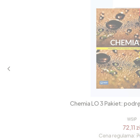
Chemia LO 3 Pakiet: podrę
WSIP
72,11 z
Cena regularna:
7