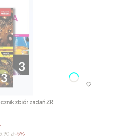
cznik zbiór zadań ZR
ł
5,90 zł
-5%