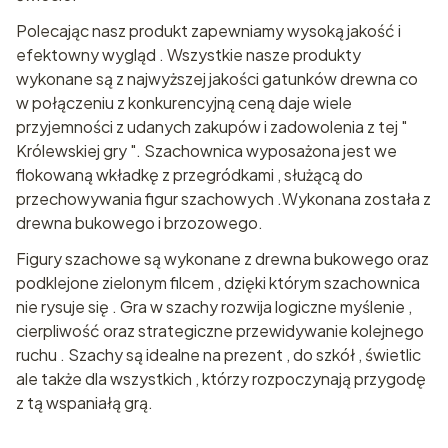
Polecając nasz produkt zapewniamy wysoką jakość i
efektowny wygląd . Wszystkie nasze produkty
wykonane są z najwyższej jakości gatunków drewna co
w połączeniu z konkurencyjną ceną daje wiele
przyjemności z udanych zakupów i zadowolenia z tej "
Królewskiej gry ". Szachownica wyposażona jest we
flokowaną wkładkę z przegródkami , służącą do
przechowywania figur szachowych .Wykonana została z
drewna bukowego i brzozowego.
Figury szachowe są wykonane z drewna bukowego oraz
podklejone zielonym filcem , dzięki którym szachownica
nie rysuje się . Gra w szachy rozwija logiczne myślenie ,
cierpliwość oraz strategiczne przewidywanie kolejnego
ruchu . Szachy są idealne na prezent , do szkół , świetlic
ale także dla wszystkich , którzy rozpoczynają przygodę
z tą wspaniałą grą.