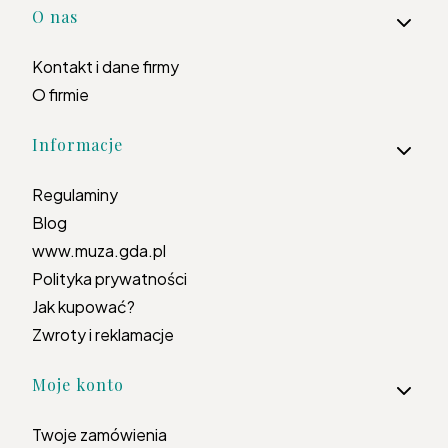
Linki w stopce
O nas
Kontakt i dane firmy
O firmie
Informacje
Regulaminy
Blog
www.muza.gda.pl
Polityka prywatności
Jak kupować?
Zwroty i reklamacje
Moje konto
Twoje zamówienia