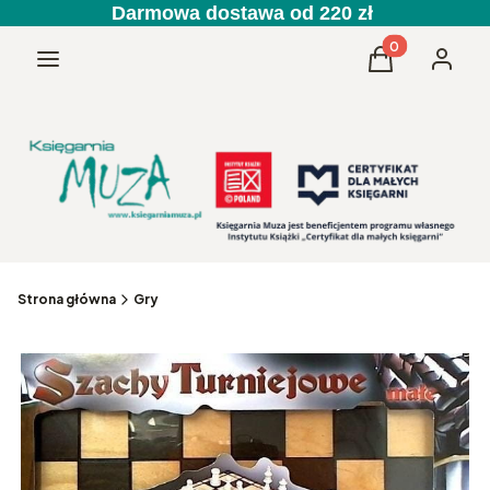
Darmowa dostawa od 220 zł
Produkty w kos
Menu
Koszyk
Zaloguj 
Strona główna
Gry