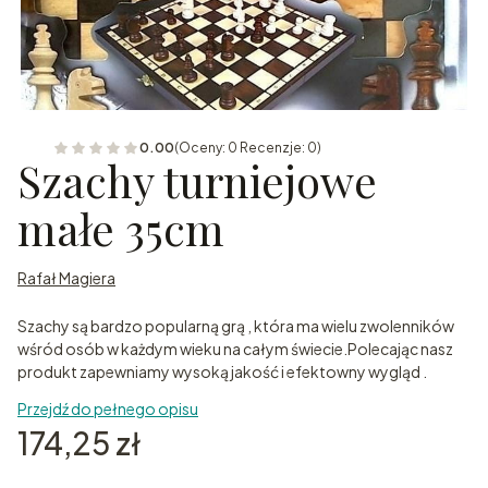
0.00
(Oceny: 0 Recenzje: 0)
Szachy turniejowe
małe 35cm
Rafał Magiera
Szachy są bardzo popularną grą , która ma wielu zwolenników
wśród osób w każdym wieku na całym świecie.Polecając nasz
produkt zapewniamy wysoką jakość i efektowny wygląd .
Przejdź do pełnego opisu
Cena
174,25 zł