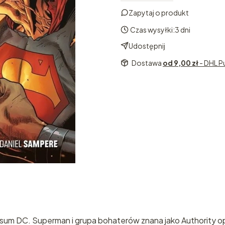
Zapytaj o produkt
Czas wysyłki:
3 dni
Udostępnij
Dostawa
od 9,00 zł
- DHL P
sum DC. Superman i grupa bohaterów znana jako Authority opu