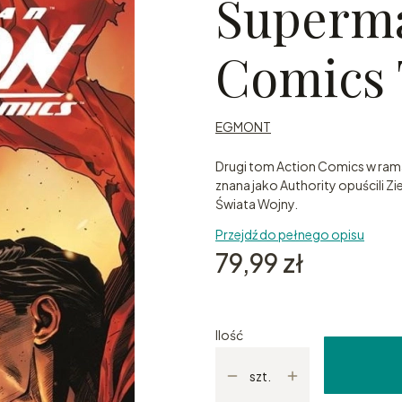
Superma
Comics 
EGMONT
Drugi tom Action Comics w ram
znana jako Authority opuścili 
Świata Wojny.
Przejdź do pełnego opisu
Cena
79,99 zł
Ilość
szt.