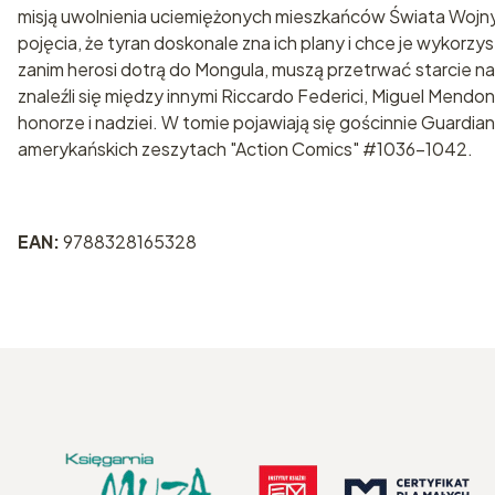
misją uwolnienia uciemiężonych mieszkańców Świata Wojny
pojęcia, że tyran doskonale zna ich plany i chce je wykor
zanim herosi dotrą do Mongula, muszą przetrwać starcie n
znaleźli się między innymi Riccardo Federici, Miguel Mend
honorze i nadziei. W tomie pojawiają się gościnnie Guardia
amerykańskich zeszytach "Action Comics" #1036-1042.
EAN:
9788328165328