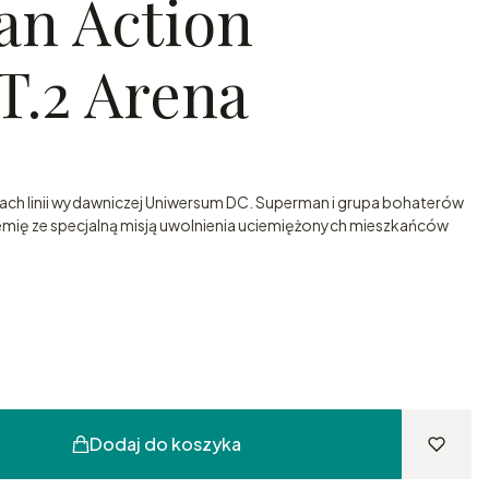
n Action
T.2 Arena
ach linii wydawniczej Uniwersum DC. Superman i grupa bohaterów
Ziemię ze specjalną misją uwolnienia uciemiężonych mieszkańców
Dodaj do koszyka