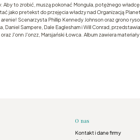
. Aby to zrobić, muszą pokonać Mongula, potężnego władcę s
zystać jako pretekst do przejęcia władzy nad Organizacją Pla
a arenie! Scenarzysta Phillip Kennedy Johnson oraz grono ry
ona, Daniel Sampere, Dale Eaglesham i Will Conrad, przedstaw
n oraz J'onn J'onzz, Marsjański Łowca. Album zawiera materia
Linki w s
O nas
Kontakt i dane firmy