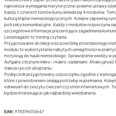
najnowsze wymagania merytoryczne i prawne ustawy ośw
Każdy z czterech tomów kursu składa się 4 modułów. Tom p
kulturą krajów niemieckojęzycznych. Kolejne zapewnią sy
potrzeby komunikacyjne. Każdy z modułów rozpoczyna się
szczegółowe informacje prezentujące zagadnienia komunikac
Lesemagazin to trening czytania.
Przygotowanie do lekcji oraz powtórkę przerobionego mate
modułu to wykorzystanie nabytych umiejętności w praktyce
motywują do nauki niemieckiego. Sprawdzenie wiedzy w pr
Aufgabe z licznymi mikro- i makro-zadaniami. Atrakcyjność
trakcie i po ich obejrzeniu.
Podręcznik przygotowany od początku zgodnie z wymogami
które z powodzeniem omijają potrzebę wypełniania. Kolej
odniesień do zeszytu ćwiczeń czy stron internetowych. To
będzie interesująca i jak najbardziej wielobarwna.
EAN:
9783196110647