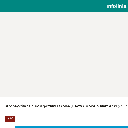
Infolini
Strona główna
Podręczniki szkolne
Języki obce
niemiecki
Sup
Etykiety produktu
zniżki
-8%