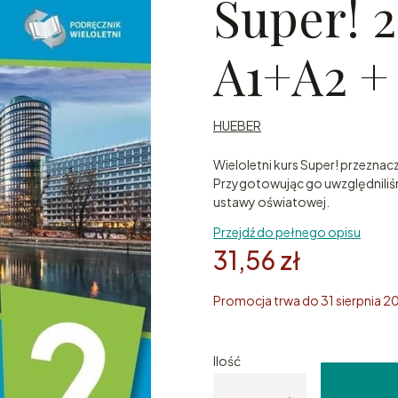
Super! 
A1+A2 
HUEBER
Wieloletni kurs Super! przezna
Przygotowując go uwzględniliś
ustawy oświatowej.
Przejdź do pełnego opisu
31,56 zł
Promocja trwa do 31 sierpnia 2
Ilość