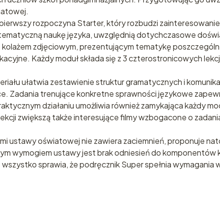
iatowej.
ierwszy rozpoczyna Starter, który rozbudzi zainteresowanie 
stematyczną naukę języka, uwzględnią dotychczasowe doświa
 kolażem zdjęciowym, prezentującym tematykę poszczególnyc
yjne. Każdy moduł składa się z 3 czterostronicowych lekcji.
riału ułatwia zestawienie struktur gramatycznych i komunik
. Zadania trenujące konkretne sprawności językowe zapewnią
aktycznym działaniu umożliwia również zamykająca każdy mo
 lekcji zwiększą także interesujące filmy wzbogacone o zada
 ustawy oświatowej nie zawiera zaciemnień, proponuje nato
nym wymogiem ustawy jest brak odniesień do komponentów ku
 wszystko sprawia, że podręcznik Super spełnia wymagania wi