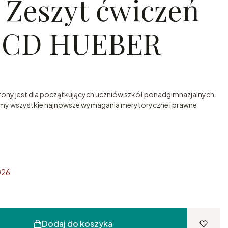
2 Zeszyt ćwiczeń
+ CD HUEBER
czony jest dla początkujących uczniów szkół ponadgimnazjalnych.
my wszystkie najnowsze wymagania merytoryczne i prawne
026
Dodaj do koszyka