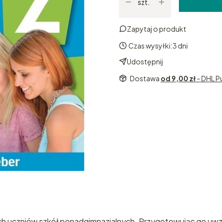
szt.
Zapytaj o produkt
Czas wysyłki:
3 dni
Udostępnij
Dostawa
od 9,00 zł
- DHL P
ych uczniów szkół ponadgimnazjalnych. Przygotowując go uwz