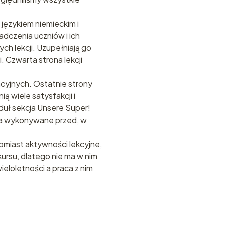
językiem niemieckim i
dczenia uczniów i ich
h lekcji. Uzupełniają go
 Czwarta strona lekcji
acyjnych. Ostatnie strony
 wiele satysfakcji i
duł sekcja Unsere Super!
nia wykonywane przed, w
miast aktywności lekcyjne,
rsu, dlatego nie ma w nim
eloletności a praca z nim