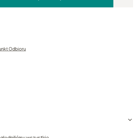
unkt Odbioru
ględniliśmy wszystkie