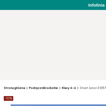
Infolini
Strona główna
Podręczniki szkolne
Klasy 4–6
Smart Junior 4 W
Etykiety produktu
zniżki
-10%