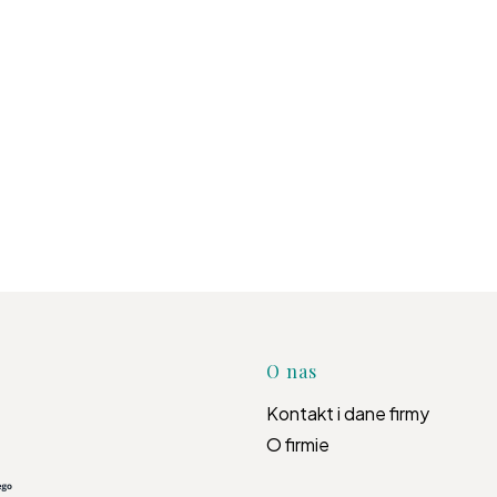
.
Linki w s
O nas
Kontakt i dane firmy
O firmie