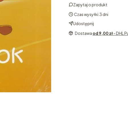
Zapytaj o produkt
Czas wysyłki:
3 dni
Udostępnij
Dostawa
od 9,00 zł
- DHL P