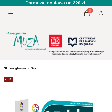
Darmowa dostawa od 220 zł
Produkty w kos
Menu
Koszyk
Zaloguj 
Strona główna
Gry
Etykiety produktu
zniżki
-11%