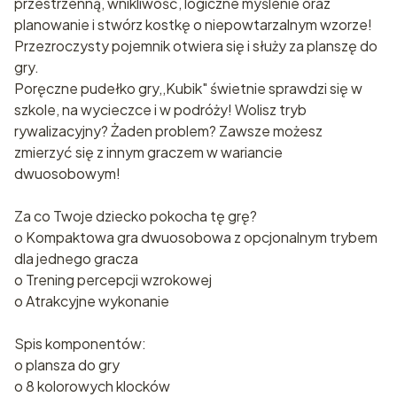
przestrzenną, wnikliwość, logiczne myślenie oraz
planowanie i stwórz kostkę o niepowtarzalnym wzorze!
Przezroczysty pojemnik otwiera się i służy za planszę do
gry.
Poręczne pudełko gry,,Kubik" świetnie sprawdzi się w
szkole, na wycieczce i w podróży! Wolisz tryb
rywalizacyjny? Żaden problem? Zawsze możesz
zmierzyć się z innym graczem w wariancie
dwuosobowym!
Za co Twoje dziecko pokocha tę grę?
o Kompaktowa gra dwuosobowa z opcjonalnym trybem
dla jednego gracza
o Trening percepcji wzrokowej
o Atrakcyjne wykonanie
Spis komponentów:
o plansza do gry
o 8 kolorowych klocków