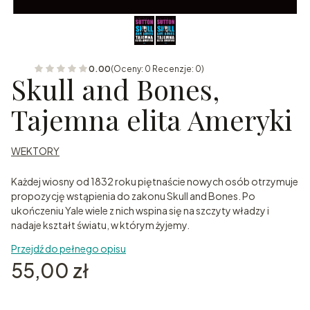
0.00
(Oceny: 0 Recenzje: 0)
Skull and Bones,
Tajemna elita Ameryki
WEKTORY
Każdej wiosny od 1832 roku piętnaście nowych osób otrzymuje
propozycję wstąpienia do zakonu Skull and Bones. Po
ukończeniu Yale wiele z nich wspina się na szczyty władzy i
nadaje kształt światu, w którym żyjemy.
Przejdź do pełnego opisu
Cena
55,00 zł