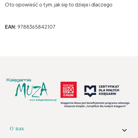
Oto opowieść o tym, jak się to dzieje i dlaczego
EAN:
9788365842107
Linki w stopce
O nas