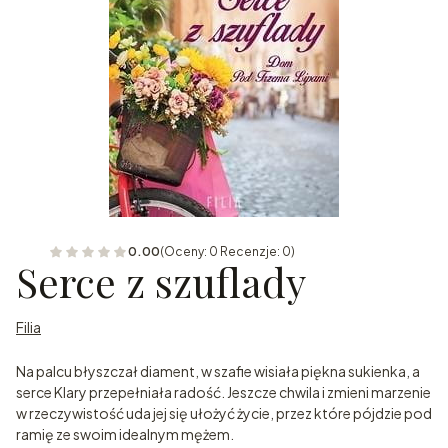
0.00
(Oceny: 0 Recenzje: 0)
Serce z szuflady
Filia
Na palcu błyszczał diament, w szafie wisiała piękna sukienka, a
serce Klary przepełniała radość. Jeszcze chwila i zmieni marzenie
w rzeczywistość uda jej się ułożyć życie, przez które pójdzie pod
ramię ze swoim idealnym mężem.