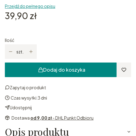
Przejdź do pełnego opisu
Cena
39,90 zł
Ilość
szt.
Dodaj do koszyka
Zapytaj o produkt
Czas wysyłki:
3 dni
Udostępnij
Dostawa
od 9,00 zł
- DHL Punkt Odbioru
Opis produktu