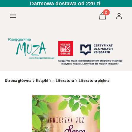
Darmowa dostawa od 220 zł
Produkty w kos
Menu
Koszyk
Zaloguj 
Strona główna
Książki
+ Literatura
Literatura piękna