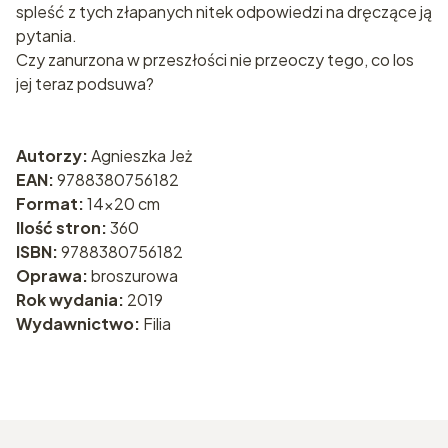
spleść z tych złapanych nitek odpowiedzi na dręczące ją
pytania.
Czy zanurzona w przeszłości nie przeoczy tego, co los
jej teraz podsuwa?
Autorzy:
Agnieszka Jeż
EAN:
9788380756182
Format:
14x20 cm
Ilość stron:
360
ISBN:
9788380756182
Oprawa:
broszurowa
Rok wydania:
2019
Wydawnictwo:
Filia