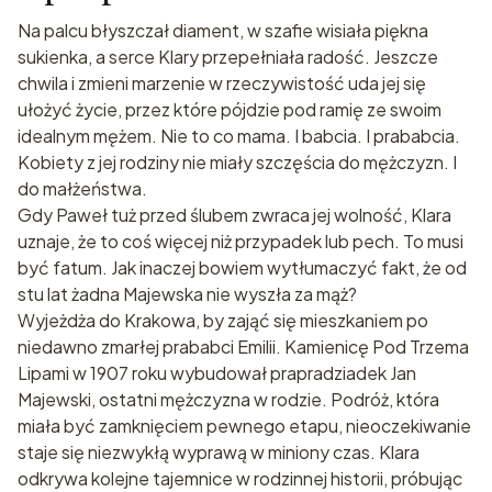
Na palcu błyszczał diament, w szafie wisiała piękna
sukienka, a serce Klary przepełniała radość. Jeszcze
chwila i zmieni marzenie w rzeczywistość uda jej się
ułożyć życie, przez które pójdzie pod ramię ze swoim
idealnym mężem. Nie to co mama. I babcia. I prababcia.
Kobiety z jej rodziny nie miały szczęścia do mężczyzn. I
do małżeństwa.
Gdy Paweł tuż przed ślubem zwraca jej wolność, Klara
uznaje, że to coś więcej niż przypadek lub pech. To musi
być fatum. Jak inaczej bowiem wytłumaczyć fakt, że od
stu lat żadna Majewska nie wyszła za mąż?
Wyjeżdża do Krakowa, by zająć się mieszkaniem po
niedawno zmarłej prababci Emilii. Kamienicę Pod Trzema
Lipami w 1907 roku wybudował prapradziadek Jan
Majewski, ostatni mężczyzna w rodzie. Podróż, która
miała być zamknięciem pewnego etapu, nieoczekiwanie
staje się niezwykłą wyprawą w miniony czas. Klara
odkrywa kolejne tajemnice w rodzinnej historii, próbując