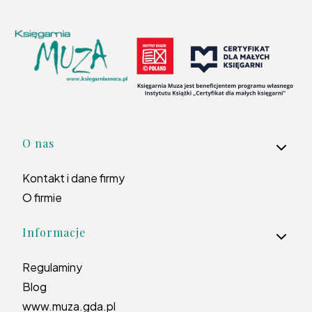
Linki w stopce
O nas
Kontakt i dane firmy
O firmie
Informacje
Regulaminy
Blog
www.muza.gda.pl