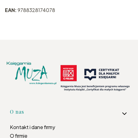
EAN:
9788328174078
Linki w stopce
O nas
Kontakt i dane firmy
O firmie