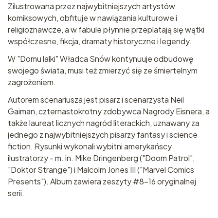
Zilustrowana przez najwybitniejszych artystów
komiksowych, obfituje w nawiązania kulturowe i
religioznawcze, a w fabule płynnie przeplatają się wątki
współczesne, fikcja, dramaty historyczne i legendy.
W "Domu lalki" Władca Snów kontynuuje odbudowę
swojego świata, musi też zmierzyć się ze śmiertelnym
zagrożeniem.
Autorem scenariusza jest pisarz i scenarzysta Neil
Gaiman, czternastokrotny zdobywca Nagrody Eisnera, a
także laureat licznych nagród literackich, uznawany za
jednego z najwybitniejszych pisarzy fantasy i science
fiction. Rysunki wykonali wybitni amerykańscy
ilustratorzy - m. in. Mike Dringenberg ("Doom Patrol",
"Doktor Strange") i Malcolm Jones III ("Marvel Comics
Presents"). Album zawiera zeszyty #8-16 oryginalnej
serii.