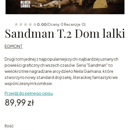
0.00
(Oceny: 0 Recenzje: 0)
Sandman T.2 Dom lalki
EGMONT
Drugi tom jednej z najpopularniejszych i najbardziej uznanych
powieści graficznych wszech czasów. Seria "Sandman" to
wielokrotnie nagradzane arcydzieło Neila Gaimana, które
stworzyło nowy standard dojrzałej, literackiej fantastyki we
współczesnym komiksie.
Przejdź do pełnego opisu
Cena
89,99 zł
Ilość