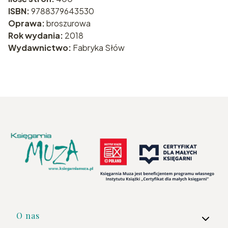
ISBN:
9788379643530
Oprawa:
broszurowa
Rok wydania:
2018
Wydawnictwo:
Fabryka Słów
Linki w stopce
O nas