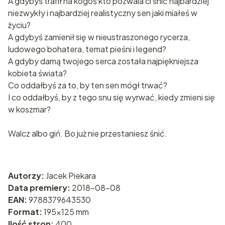
A gdybyś trafił na kogoś kto pozwala ci śnić najbardziej
niezwykły i najbardziej realistyczny sen jaki miałeś w
życiu?
A gdybyś zamienił się w nieustraszonego rycerza,
ludowego bohatera, temat pieśni i legend?
A gdyby damą twojego serca została najpiękniejsza
kobieta świata?
Co oddałbyś za to, by ten sen mógł trwać?
I co oddałbyś, by z tego snu się wyrwać, kiedy zmieni się
w koszmar?
Walcz albo giń. Bo już nie przestaniesz śnić.
Autorzy:
Jacek Piekara
Data premiery:
2018-08-08
EAN:
9788379643530
Format:
195x125 mm
Ilość stron:
400