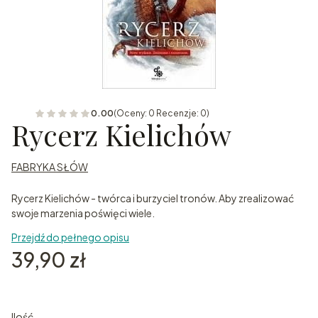
0.00
(Oceny: 0 Recenzje: 0)
Rycerz Kielichów
FABRYKA SŁÓW
Rycerz Kielichów - twórca i burzyciel tronów. Aby zrealizować
swoje marzenia poświęci wiele.
Przejdź do pełnego opisu
Cena
39,90 zł
Ilość