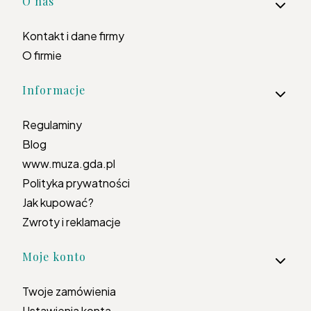
Linki w stopce
O nas
Kontakt i dane firmy
O firmie
Informacje
Regulaminy
Blog
www.muza.gda.pl
Polityka prywatności
Jak kupować?
Zwroty i reklamacje
Moje konto
Twoje zamówienia
Ustawienia konta