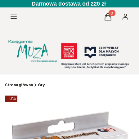
Darmowa dostawa od 220 zł
Produkty w kos
Menu
Koszyk
Zaloguj 
Strona główna
Gry
Etykiety produktu
zniżki
-10%