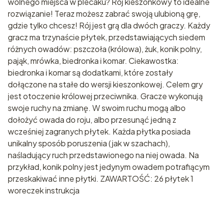
wolnego miejsca w plecaku? Rój kieszonkowy to idealne
rozwiązanie! Teraz możesz zabrać swoją ulubioną grę,
gdzie tylko chcesz! Rój jest grą dla dwóch graczy. Każdy
gracz ma trzynaście płytek, przedstawiających siedem
różnych owadów: pszczoła (królowa), żuk, konik polny,
pająk, mrówka, biedronka i komar. Ciekawostka:
biedronka i komar są dodatkami, które zostały
dołączone na stałe do wersji kieszonkowej. Celem gry
jest otoczenie królowej przeciwnika. Gracze wykonują
swoje ruchy na zmianę. W swoim ruchu mogą albo
dołożyć owada do roju, albo przesunąć jedną z
wcześniej zagranych płytek. Każda płytka posiada
unikalny sposób poruszenia (jak w szachach),
naśladujący ruch przedstawionego na niej owada. Na
przykład, konik polny jest jedynym owadem potrafiącym
przeskakiwać inne płytki. ZAWARTOŚĆ: 26 płytek 1
woreczek instrukcja