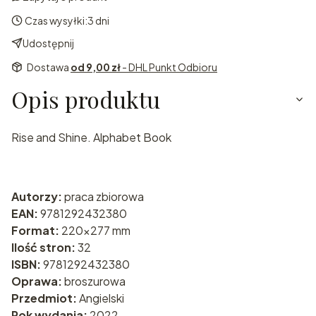
Czas wysyłki:
3 dni
Udostępnij
Dostawa
od 9,00 zł
- DHL Punkt Odbioru
Opis produktu
Rise and Shine. Alphabet Book
Autorzy:
praca zbiorowa
EAN:
9781292432380
Format:
220x277 mm
Ilość stron:
32
ISBN:
9781292432380
Oprawa:
broszurowa
Przedmiot:
Angielski
Rok wydania:
2022