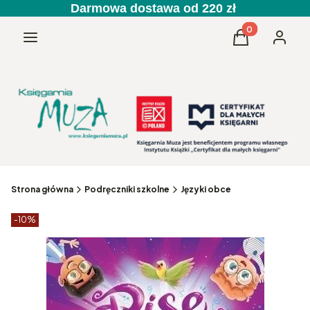
Darmowa dostawa od 220 zł
Produkty w kos
Menu
Koszyk
Zaloguj 
Strona główna
Podręczniki szkolne
Języki obce
Etykiety produktu
zniżki
-10%