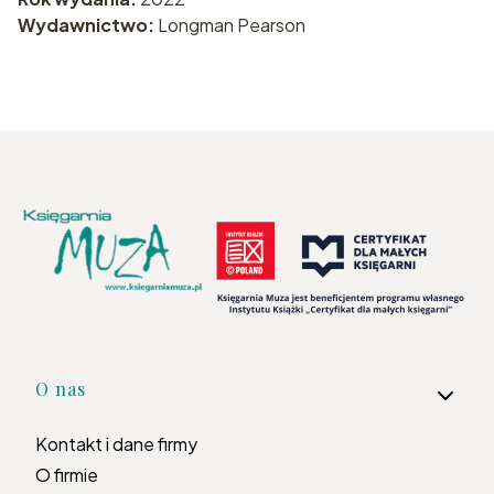
Wydawnictwo:
Longman Pearson
Linki w stopce
O nas
Kontakt i dane firmy
O firmie