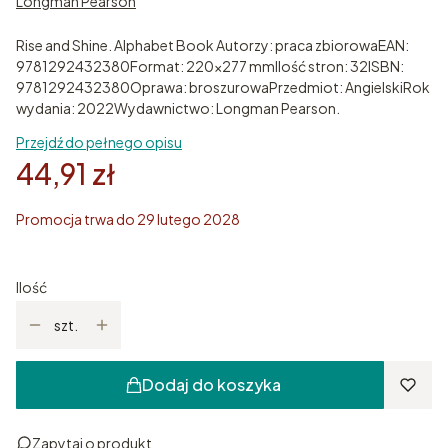
Longman Pearson
Rise and Shine. Alphabet Book Autorzy: praca zbiorowaEAN:
9781292432380Format: 220x277 mmIlość stron: 32ISBN:
9781292432380Oprawa: broszurowaPrzedmiot: AngielskiRok
wydania: 2022Wydawnictwo: Longman Pearson.
Przejdź do pełnego opisu
44,91 zł
Promocja trwa do 29 lutego 2028
Ilość
szt.
Dodaj do koszyka
Zapytaj o produkt