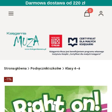
Darmowa dostawa od 220 zł
Produkty w kos
Menu
Koszyk
Zaloguj 
Strona główna
Podręczniki szkolne
Klasy 4–6
Etykiety produktu
zniżki
-11%