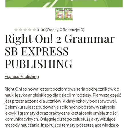
0.00
(Oceny: 0 Recenzje: 0)
Right On! 2 Grammar
SB EXPRESS
PUBLISHING
Express Publishing
Right On! to nowa, czteropoziomowa seria podręczników do
nauki języka angielskiego dla dzieci i młodzieży. Pierwsza część
jest przeznaczona dla uczniów IV klasy szkoły podstawowej.
Celem kursu jest zbudowanie solidnych podstaw w zakresie
leksyki i gramatyki oraz praktyczne kształcenie umiejętności
komunikacyjnych. Osiągnięciu tego celu służą aktywizujące
metody nauczania, inspirujące tematy poszerzające wiedzę o