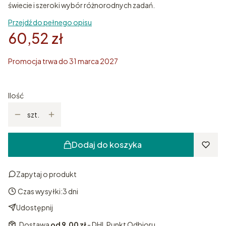
świecie i szeroki wybór różnorodnych zadań.
Przejdź do pełnego opisu
60,52 zł
Promocja trwa do 31 marca 2027
Ilość
szt.
Dodaj do koszyka
Zapytaj o produkt
Czas wysyłki:
3 dni
Udostępnij
Dostawa
od 9,00 zł
- DHL Punkt Odbioru