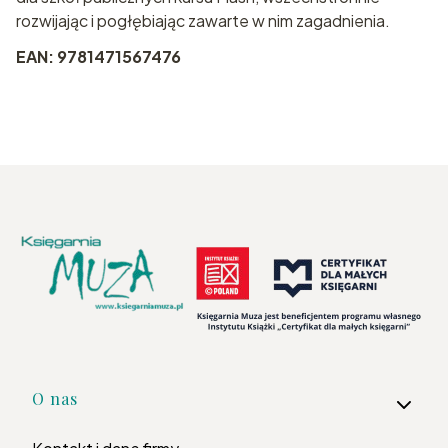
rozwijając i pogłębiając zawarte w nim zagadnienia.
EAN: 9781471567476
Linki w stopce
O nas