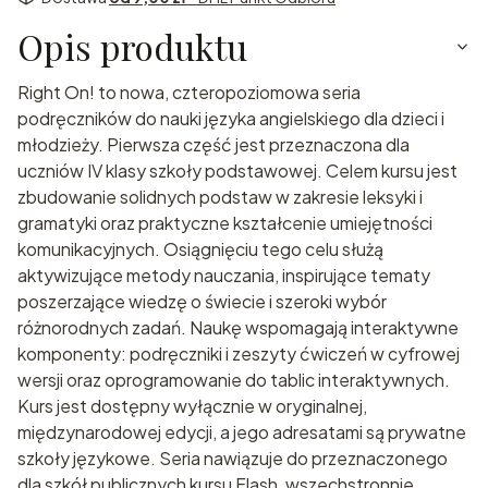
Opis produktu
Right On! to nowa, czteropoziomowa seria
podręczników do nauki języka angielskiego dla dzieci i
młodzieży. Pierwsza część jest przeznaczona dla
uczniów IV klasy szkoły podstawowej. Celem kursu jest
zbudowanie solidnych podstaw w zakresie leksyki i
gramatyki oraz praktyczne kształcenie umiejętności
komunikacyjnych. Osiągnięciu tego celu służą
aktywizujące metody nauczania, inspirujące tematy
poszerzające wiedzę o świecie i szeroki wybór
różnorodnych zadań. Naukę wspomagają interaktywne
komponenty: podręczniki i zeszyty ćwiczeń w cyfrowej
wersji oraz oprogramowanie do tablic interaktywnych.
Kurs jest dostępny wyłącznie w oryginalnej,
międzynarodowej edycji, a jego adresatami są prywatne
szkoły językowe. Seria nawiązuje do przeznaczonego
dla szkół publicznych kursu Flash, wszechstronnie