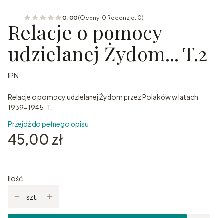
0.00
(Oceny: 0 Recenzje: 0)
Relacje o pomocy
udzielanej Żydom... T.2
IPN
Relacje o pomocy udzielanej Żydom przez Polaków w latach
1939-1945. T.
Przejdź do pełnego opisu
Cena
45,00 zł
Ilość
szt.