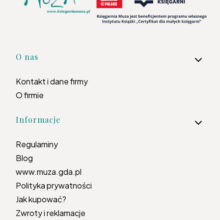
Linki w stopce
O nas
Kontakt i dane firmy
O firmie
Informacje
Regulaminy
Blog
www.muza.gda.pl
Polityka prywatności
Jak kupować?
Zwroty i reklamacje