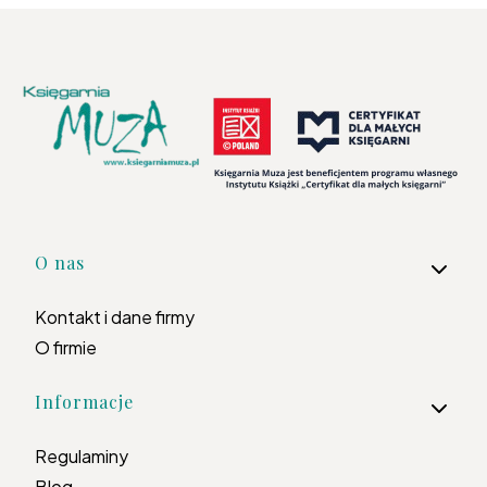
Linki w stopce
O nas
Kontakt i dane firmy
O firmie
Informacje
Regulaminy
Blog