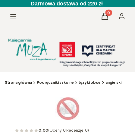
Darmowa dostawa od 220 zł
Produkty w kos
Menu
Koszyk
Zaloguj 
Strona główna
Podręczniki szkolne
Języki obce
angielski
0.00
(Oceny: 0 Recenzje: 0)