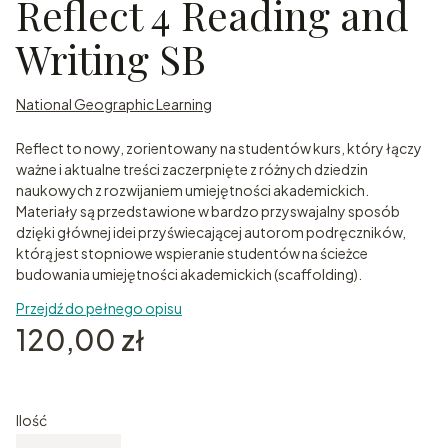
Reflect 4 Reading and
Writing SB
National Geographic Learning
Reflect to nowy, zorientowany na studentów kurs, który łączy
ważne i aktualne treści zaczerpnięte z różnych dziedzin
naukowych z rozwijaniem umiejętności akademickich.
Materiały są przedstawione w bardzo przyswajalny sposób
dzięki głównej idei przyświecającej autorom podręczników,
którą jest stopniowe wspieranie studentów na ścieżce
budowania umiejętności akademickich (scaffolding).
Przejdź do pełnego opisu
Cena
120,00 zł
Ilość