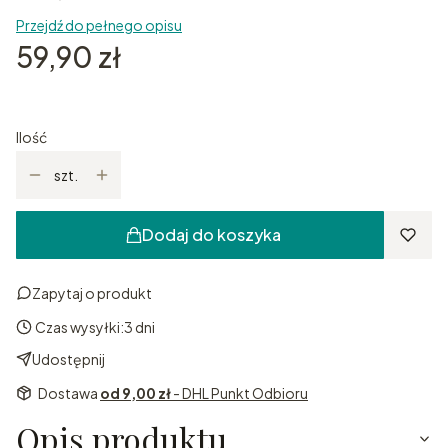
Przejdź do pełnego opisu
Cena
59,90 zł
Ilość
szt.
Dodaj do koszyka
Zapytaj o produkt
Czas wysyłki:
3 dni
Udostępnij
Dostawa
od 9,00 zł
- DHL Punkt Odbioru
Opis produktu