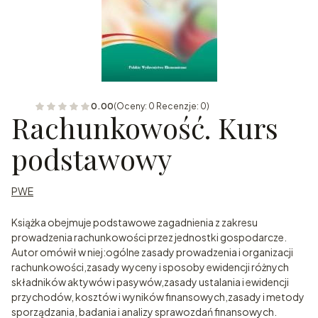
0.00
(Oceny: 0 Recenzje: 0)
Rachunkowość. Kurs
podstawowy
PWE
Książka obejmuje podstawowe zagadnienia z zakresu
prowadzenia rachunkowości przez jednostki gospodarcze.
Autor omówił w niej:ogólne zasady prowadzenia i organizacji
rachunkowości,zasady wyceny i sposoby ewidencji różnych
składników aktywów i pasywów,zasady ustalania i ewidencji
przychodów, kosztów i wyników finansowych,zasady i metody
sporządzania, badania i analizy sprawozdań finansowych.