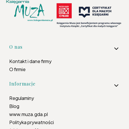
Linki w stopce
O nas
Kontakt i dane firmy
O firmie
Informacje
Regulaminy
Blog
www.muza.gda.pl
Polityka prywatności