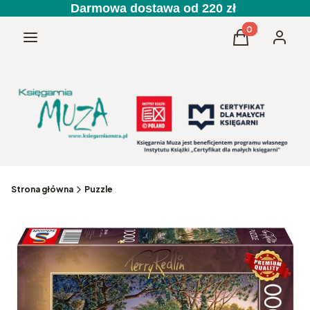
Darmowa dostawa od 220 zł
Produkty w kos
Menu
Koszyk
Zaloguj 
Strona główna
Puzzle