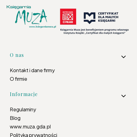
Linki w stopce
O nas
Kontakt i dane firmy
O firmie
Informacje
Regulaminy
Blog
www.muza.gda.pl
Polityka prywatności