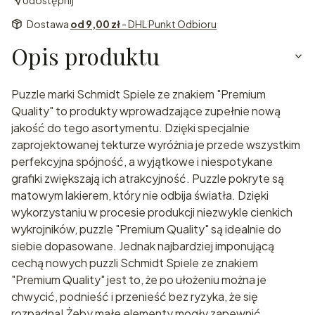
Udostępnij
Dostawa
od 9,00 zł
- DHL Punkt Odbioru
Opis produktu
Puzzle marki Schmidt Spiele ze znakiem "Premium
Quality" to produkty wprowadzające zupełnie nową
jakość do tego asortymentu. Dzięki specjalnie
zaprojektowanej tekturze wyróżnia je przede wszystkim
perfekcyjna spójność, a wyjątkowe i niespotykane
grafiki zwiększają ich atrakcyjność. Puzzle pokryte są
matowym lakierem, który nie odbija światła. Dzięki
wykorzystaniu w procesie produkcji niezwykle cienkich
wykrojników, puzzle "Premium Quality" są idealnie do
siebie dopasowane. Jednak najbardziej imponującą
cechą nowych puzzli Schmidt Spiele ze znakiem
"Premium Quality" jest to, że po ułożeniu można je
chwycić, podnieść i przenieść bez ryzyka, że się
rozpadną! Żeby małe elementy mogły zapewnić