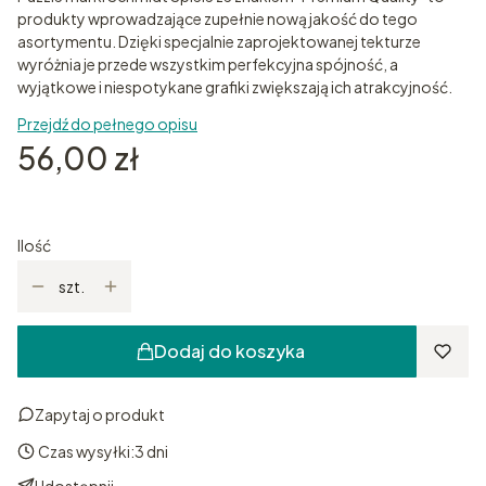
produkty wprowadzające zupełnie nową jakość do tego
asortymentu. Dzięki specjalnie zaprojektowanej tekturze
wyróżnia je przede wszystkim perfekcyjna spójność, a
wyjątkowe i niespotykane grafiki zwiększają ich atrakcyjność.
Przejdź do pełnego opisu
Cena
56,00 zł
Ilość
szt.
Dodaj do koszyka
Zapytaj o produkt
Czas wysyłki:
3 dni