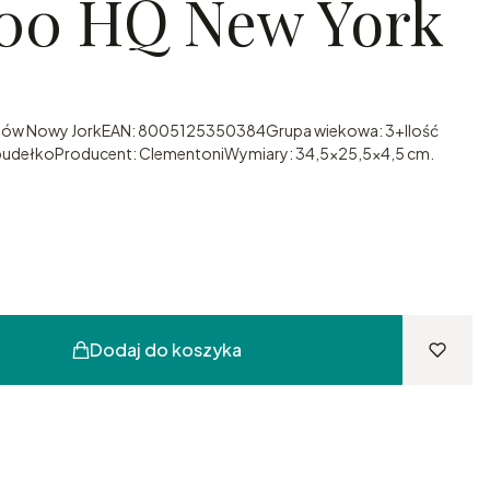
500 HQ New York
ntów Nowy JorkEAN: 8005125350384Grupa wiekowa: 3+Ilość
udełkoProducent: ClementoniWymiary: 34,5x25,5x4,5 cm.
Dodaj do koszyka