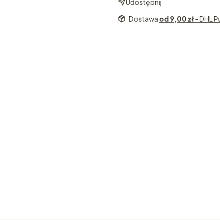
Udostępnij
Dostawa
od 9,00 zł
- DHL P