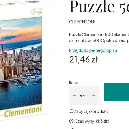
Puzzle 
CLEMENTONI
Puzzle Clementoni 500 eleme
elementów: 500Opakowanie: p
Przejdź do pełnego opisu
Cena
21,46 zł
Ilość
szt.
Zapytaj o produkt
Czas wysyłki:
3 dni