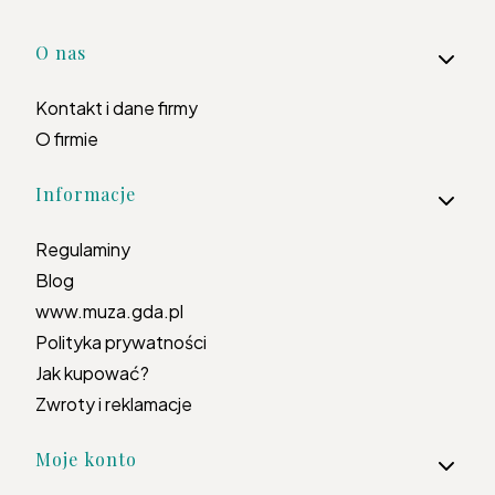
Linki w stopce
O nas
Kontakt i dane firmy
O firmie
Informacje
Regulaminy
Blog
www.muza.gda.pl
Polityka prywatności
Jak kupować?
Zwroty i reklamacje
Moje konto