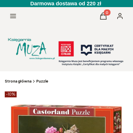
Darmowa dostawa od 220 zł
Produkty w kos
Menu
Koszyk
Zaloguj 
Strona główna
Puzzle
Etykiety produktu
zniżki
-10%