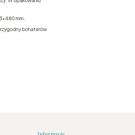
razy. W opakowaniu
683x480 mm.
i przygodny bohaterów
Informacje