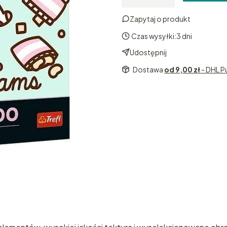
Zapytaj o produkt
Czas wysyłki:
3 dni
Udostępnij
Dostawa
od 9,00 zł
- DHL P