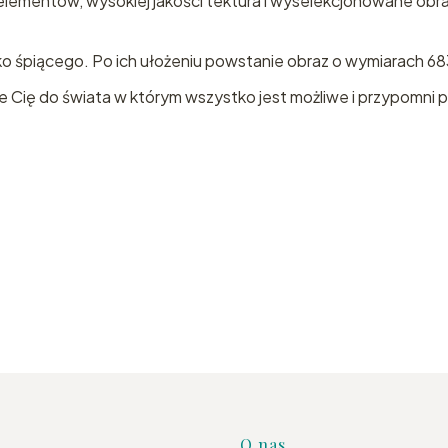
elementów, wysokiej jakości tektura i wyselekcjonowane ob
o śpiącego. Po ich ułożeniu powstanie obraz o wymiarach 
sie Cię do świata w którym wszystko jest możliwe i przypomn
O nas