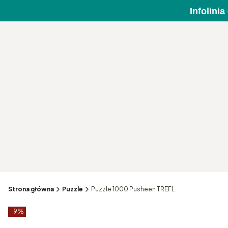
Infolini
Strona główna
Puzzle
Puzzle 1000 Pusheen TREFL
Etykiety produktu
zniżki
-9%