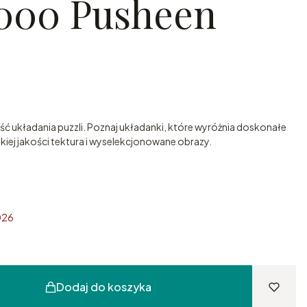
1000 Pusheen
ść układania puzzli. Poznaj układanki, które wyróżnia doskonałe
ej jakości tektura i wyselekcjonowane obrazy.
026
Dodaj do koszyka