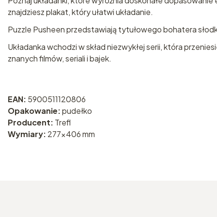
Poznaj układanki, które wyróżnia doskonałe dopasowanie 
znajdziesz plakat, który ułatwi układanie.
Puzzle Pusheen przedstawiają tytułowego bohatera słodk
Układanka wchodzi w skład niezwykłej serii, która przenie
znanych filmów, seriali i bajek.
EAN:
5900511120806
Opakowanie:
pudełko
Producent:
Trefl
Wymiary:
277x406 mm